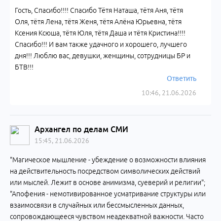
Гость, Спасибо!!!! Спасибо Тётя Наташа, тётя Аня, тётя
Оля, тётя Лена, тётя Женя, тётя Алёна Юрьевна, тётя
Ксения Ксюша, тётя Юля, тётя Даша и тётя Кристина!!!!
Спасибо!!! И вам также удачного и хорошего, лучшего
дня!!! Люблю вас, девушки, женщины, сотрудницы БР и
БТВ!!!
Ответить
10:46, 21.06.2026
Архангел по делам СМИ
15:45, 21.06.2026
"Магическое мышление - убеждение о возможности влияния
на действительность посредством символических действий
или мыслей. Лежит в основе анимизма, суеверий и религии";
"Апофения - немотивированное усматривание структуры или
взаимосвязи в случайных или бессмысленных данных,
сопровождающееся чувством неадекватной важности. Часто