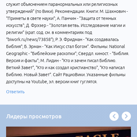
служит объяснением паранормальных или религиозных
утверждений" (по Вики). Рекомендации. Книги: М. Шахнович -
"Приметы в свете науки"; А. Панчин - "Защита от темных
искусств"; Д. Фрэзер - "Золотая ветвь. Исследование магии и
религии" (крат. сод. см. в комментариях под
"biwork.ru/news/73858"); Р. Э. Фридман - "Как создавалась
Библия"; Б. Эрман - "Как Иисус стал богом". Фильмы: National
Geographic - "Библейские раскопки"; Свердл. киност. - "Библия.
Версия и факты"; М. Лидин - "Кто и зачем писал Библию.
Ветхий Завет", "Кто и как создал христианство", "Кто написал
Библию. Новый Завет". Сайт РациоВики. Указанные фильмы
доступны на Youtube, эл. версии книг гуглятся.
Ответить
Лидеры просмотров