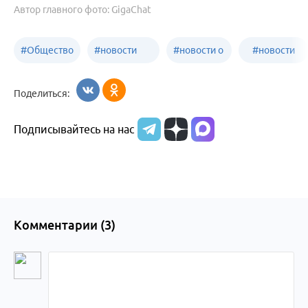
Автор главного фото: GigaChat
#
Общество
#
новости
#
новости о
#
новости
Бийск
образования
жизни
об армии
Поделиться:
Бийска и
Подписывайтесь на нас
Алтайского
края
Комментарии (
3
)