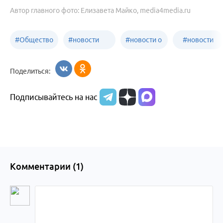
Автор главного фото: Елизавета Майко, media4media.ru
#
Общество
#
новости
#
новости о
#
новости
Бийск
образования
жизни
об армии
Поделиться:
Бийска и
Подписывайтесь на нас
Алтайского
края
Комментарии (
1
)