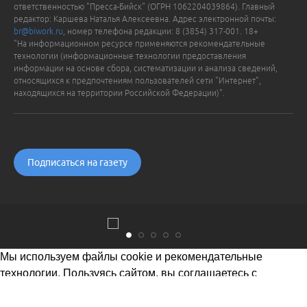
ответственностью "Пресса-Бийск" (ОГРН 1062204039864). Главный
редактор: Каршева Наталья Алексеевна. Адрес электронной почты:
br@biwork.ru
, номер телефона редакции: 8 (3854) 317-001. 18+
"На информационном ресурсе применяются рекомендательные
технологии (информационные технологии предоставления
информации на основе сбора, систематизации и анализа сведений,
относящихся к предпочтениям пользователей сети "Интернет",
находящихся на территории Российской Федерации)".
Подписаться на газету
Мы используем файлы cookie и рекомендательные
технологии. Пользуясь сайтом, вы соглашаетесь с
Политикой обработки персональных данных