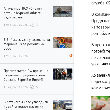
службе Х5
Алаудинов: ВСУ убивали
детей в Курской области
В компани
ради забавы
Предлагае
12:33, 06.08.2026
3
на товары
рентабель
В Бийске заузят участок на ул.
Мерлина из-за ремонтных
В пресс-с
работ
потребите
12:08, 06.08.2026
не сбалан
условиях
Правительство РФ временно
разрешило продажу и ввоз
Х5 заявил
бензина Евро-2 и Евро-3
пересмотр
11:42, 06.08.2026
5
коммерчес
В Алтайском крае утвердили
новый стандарт развития