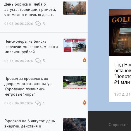
День Бориса и Глеба 6
августа: традиции, приметы,
что можно и нельзя делать
08:08, 06.08.2026
3
Пенсионеры из Бийска
перевели мошенникам почти
миллион рублей
07:33, 06.08.2026
5
Под Но
остано
"Золот
Провал за провалом: во
₽1 млн
дворе многоэтажки на ул.
Короленко появились
метровые "норы"
19:12, 3
07:05, 06.08.2026
1
Гороскоп на 6 августа: день
О проекте
энергии, действия и