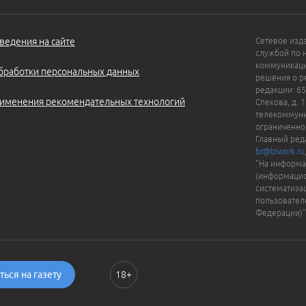
ведения на сайте
Сетевое изд
службой по 
коммуникаци
бработки персональных данных
решения о ре
редакции: 65
именения рекомендательных технологий
Спекова, д. 
телекоммуни
ограниченно
Главный ред
br@biwork.ru
"На информа
(информацио
систематиза
пользовател
Федерации)"
ься на газету
18+