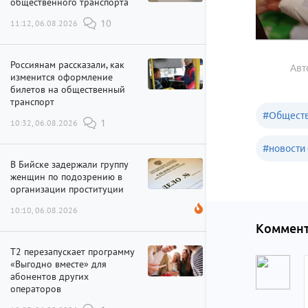
общественного транспорта
11:12, 06.08.2026
10
Россиянам рассказали, как
Авт
изменится оформление
билетов на общественный
транспорт
#
Обществ
10:32, 06.08.2026
1
#
новости 
В Бийске задержали группу
женщин по подозрению в
организации проституции
10:10, 06.08.2026
Коммент
Т2 перезапускает программу
«Выгодно вместе» для
абонентов других
операторов