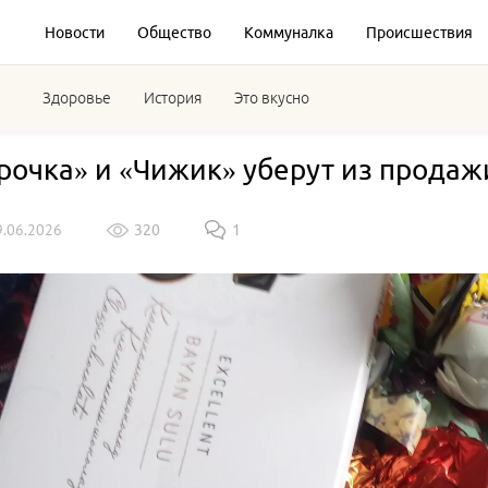
Новости
Общество
Коммуналка
Происшествия
Здоровье
История
Это вкусно
рочка» и «Чижик» уберут из продажи 
9.06.2026
320
1