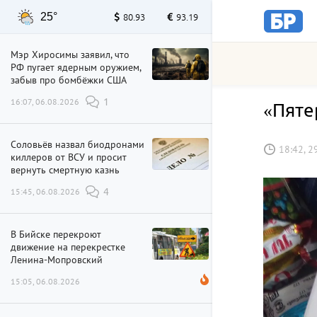
25°
80.93
93.19
Мэр Хиросимы заявил, что
РФ пугает ядерным оружием,
забыв про бомбёжки США
16:07, 06.08.2026
1
«Пяте
Соловьёв назвал биодронами
18:42, 2
киллеров от ВСУ и просит
вернуть смертную казнь
15:45, 06.08.2026
4
В Бийске перекроют
движение на перекрестке
Ленина-Мопровский
15:05, 06.08.2026