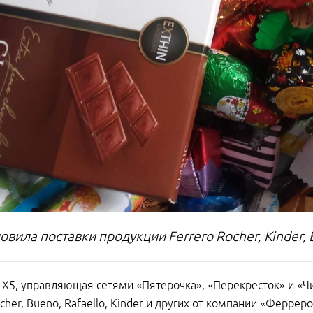
овила поставки продукции Ferrero Rocher, Kinder, 
Х5, управляющая сетями «Пятерочка», «Перекресток» и «Ч
ocher, Bueno, Rafaello, Kinder и других от компании «Ферре