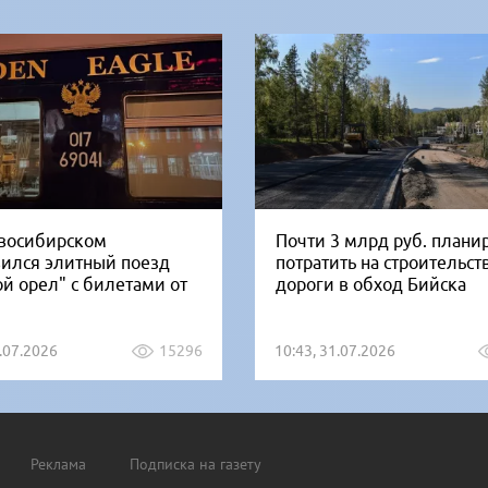
восибирском
Почти 3 млрд руб. плани
вился элитный поезд
потратить на строительст
ой орел" с билетами от
дороги в обход Бийска
1.07.2026
15296
10:43, 31.07.2026
Реклама
Подписка на газету