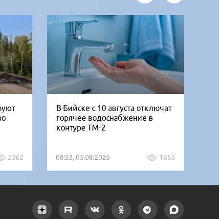
руют
В Бийске с 10 августа отключат
«Б
во
горячее водоснабжение в
но
контуре ТМ-2
от
2362
08:52, 05.08.2026
1653
07: