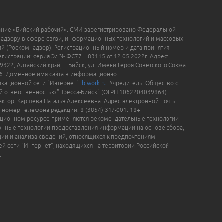
ание «Бийский рабочий». СМИ зарегистрировано Федеральной
надзору в сфере связи, информационных технологий и массовых
й (Роскомнадзор). Регистрационный номер и дата принятия
гистрации: серия Эл № ФС77 – 83115 от 12.05.2022г. Адрес:
9322, Алтайский край, г. Бийск, ул. Имени Героя Советского Союза
16. Доменное имя сайта в информационно –
кационной сети "Интернет":
biwork.ru
. Учредитель: Общество с
й ответственностью "Пресса-Бийск" (ОГРН 1062204039864).
актор: Каршева Наталья Алексеевна. Адрес электронной почты:
, номер телефона редакции: 8 (3854) 317-001. 18+
ционном ресурсе применяются рекомендательные технологии
нные технологии предоставления информации на основе сбора,
ции и анализа сведений, относящихся к предпочтениям
ей сети "Интернет", находящихся на территории Российской
.