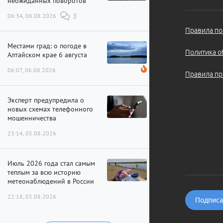
неожиданных поворотов
06:34, 06.08.2026
3
Правила по
Местами град: о погоде в
Политика о
Алтайском крае 6 августа
06:07, 06.08.2026
Правила пр
Эксперт предупредила о
новых схемах телефонного
мошенничества
23:14, 05.08.2026
Июль 2026 года стал самым
теплым за всю историю
метеонаблюдений в России
22:18, 05.08.2026
Подписат