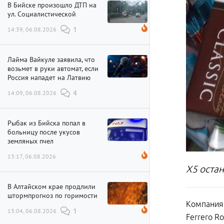
В Бийске произошло ДТП на
ул. Социалистической
14:39, 06.08.2026
1
Лайма Вайкуле заявила, что
возьмет в руки автомат, если
Россия нападет на Латвию
14:09, 06.08.2026
4
Рыбак из Бийска попал в
больницу после укусов
земляных пчел
13:17, 06.08.2026
X5 остан
В Алтайском крае продлили
штормпрогноз по горимости
Компания 
13:04, 06.08.2026
1
Ferrero R