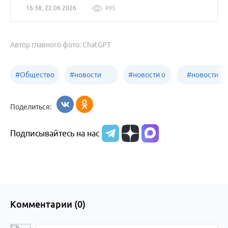
16:38, 22.06.2026
495
Автор главного фото: ChatGPT
#
Общество
#
новости
#
новости о
#
новости
Бийск
образования
жизни
об армии
Поделиться:
Бийска и
Подписывайтесь на нас
Алтайского
края
Комментарии (
0
)