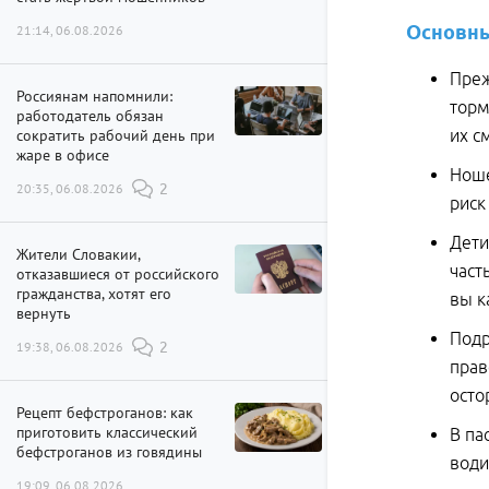
Основны
21:14, 06.08.2026
Преж
Россиянам напомнили:
торм
работодатель обязан
сократить рабочий день при
их с
жаре в офисе
Ноше
20:35, 06.08.2026
2
риск
Дети
Жители Словакии,
част
отказавшиеся от российского
гражданства, хотят его
вы к
вернуть
Подр
19:38, 06.08.2026
2
прав
осто
Рецепт бефстроганов: как
приготовить классический
В па
бефстроганов из говядины
води
19:09, 06.08.2026