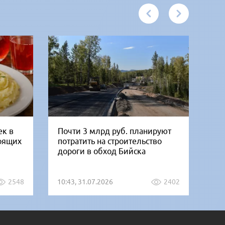
ек в
Почти 3 млрд руб. планируют
В 
тоящих
потратить на строительство
го
дороги в обход Бийска
ко
2548
10:43, 31.07.2026
2402
08: