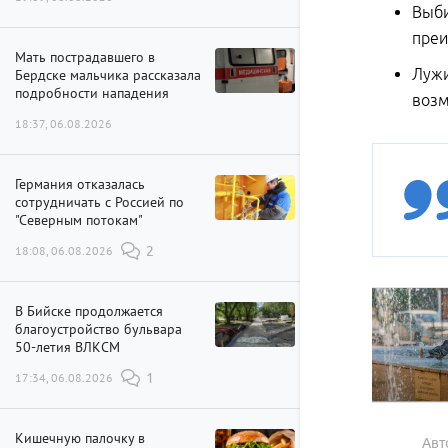
Выби
преи
Мать пострадавшего в
Лужи
Бердске мальчика рассказала
подробности нападения
возм
18:37, 06.08.2026
Германия отказалась
сотрудничать с Россией по
"Северным потокам"
18:08, 06.08.2026
2
В Бийске продолжается
благоустройство бульвара
50-летия ВЛКСМ
17:34, 06.08.2026
1
Кишечную палочку в
Авт