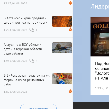
13:17, 06.08.2026
Лидер
В Алтайском крае продлили
штормпрогноз по горимости
13:04, 06.08.2026
1
Алаудинов: ВСУ убивали
детей в Курской области
ради забавы
12:33, 06.08.2026
4
Под Но
остано
"Золот
В Бийске заузят участок на ул.
₽1 млн
Мерлина из-за ремонтных
работ
19:12, 3
12:08, 06.08.2026