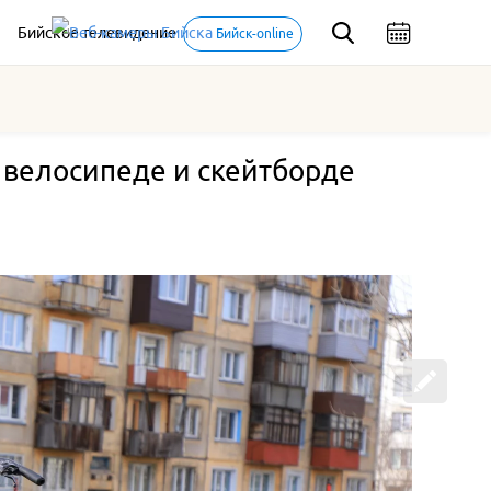
Бийское телевидение
Бийск-online
 велосипеде и скейтборде