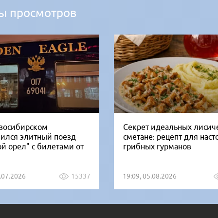
ы просмотров
восибирском
Секрет идеальных лисич
вился элитный поезд
сметане: рецепт для нас
ой орел" с билетами от
грибных гурманов
1.07.2026
15337
19:09, 05.08.2026