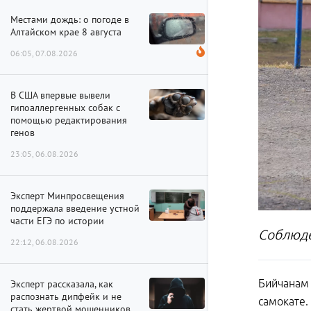
Местами дождь: о погоде в
Алтайском крае 8 августа
06:05, 07.08.2026
В США впервые вывели
гипоаллергенных собак с
помощью редактирования
генов
23:05, 06.08.2026
Эксперт Минпросвещения
поддержала введение устной
части ЕГЭ по истории
Соблюде
22:12, 06.08.2026
Бийчанам 
Эксперт рассказала, как
распознать дипфейк и не
самокате
стать жертвой мошенников