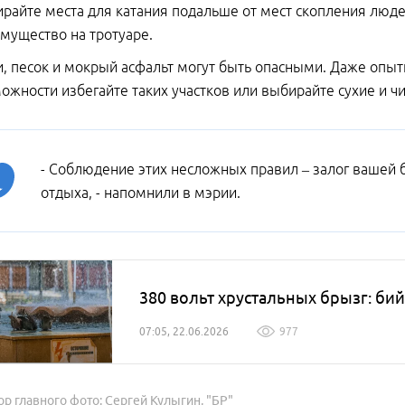
райте места для катания подальше от мест скопления люде
мущество на тротуаре.
, песок и мокрый асфальт могут быть опасными. Даже опыт
ожности избегайте таких участков или выбирайте сухие и ч
- Соблюдение этих несложных правил – залог вашей б
отдыха, - напомнили в мэрии.
380 вольт хрустальных брызг: би
07:05, 22.06.2026
977
ор главного фото: Сергей Кулыгин, "БР"