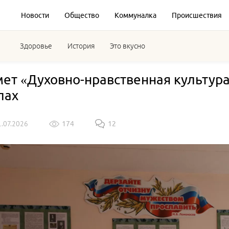
Новости
Общество
Коммуналка
Происшествия
Здоровье
История
Это вкусно
ет «Духовно-нравственная культура
лах
1.07.2026
174
12