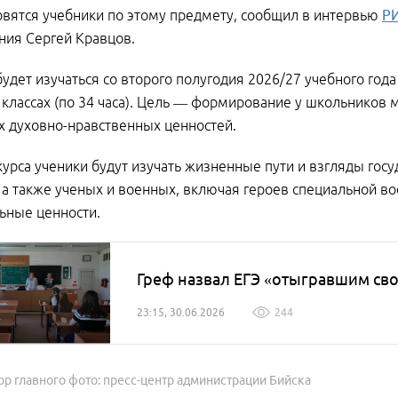
овятся учебники по этому предмету, сообщил в интервью
РИ
ия Сергей Кравцов.
удет изучаться со второго полугодия 2026/27 учебного года в
-х классах (по 34 часа). Цель — формирование у школьнико
х духовно-нравственных ценностей.
курса ученики будут изучать жизненные пути и взгляды гос
 а также ученых и военных, включая героев специальной в
ьные ценности.
Греф назвал ЕГЭ «отыгравшим св
23:15, 30.06.2026
244
ор главного фото: пресс-центр администрации Бийска