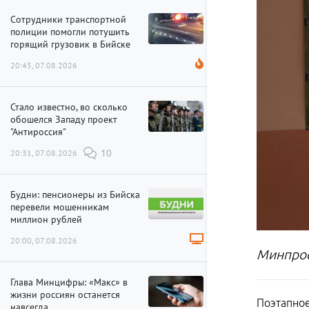
Сотрудники транспортной
полиции помогли потушить
горящий грузовик в Бийске
20:45, 07.08.2026
Стало известно, во сколько
обошелся Западу проект
"Антироссия"
20:31, 07.08.2026
10
Будни: пенсионеры из Бийска
перевели мошенникам
миллион рублей
20:00, 07.08.2026
Минпрос
Глава Минцифры: «Макс» в
жизни россиян останется
Поэтапное
навсегда