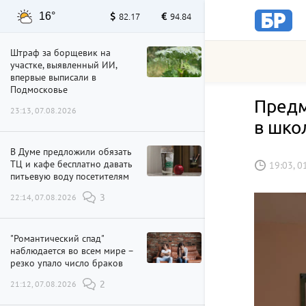
16°
82.17
94.84
Штраф за борщевик на
участке, выявленный ИИ,
впервые выписали в
Подмосковье
Предм
23:13, 07.08.2026
в шко
В Думе предложили обязать
ТЦ и кафе бесплатно давать
19:03, 0
питьевую воду посетителям
22:14, 07.08.2026
3
"Романтический спад"
наблюдается во всем мире –
резко упало число браков
21:12, 07.08.2026
2