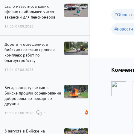
Стало известно, в каких
сферах наибольшее число
#
Обществ
вакансий для пенсионеров
17:36, 07.08.2026
#
новости 
Дороги и освещение: в
бийских поселках провели
комплекс работ по
благоустройству
Коммент
17:04, 07.08.2026
Беги, звони, туши: как в
Бийске прошли соревнования
добровольных пожарных
дружин
16:33, 07.08.2026
1
8 августа в Бийске на