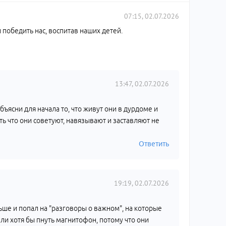
07:15, 02.07.2026
 победить нас, воспитав наших детей.
13:47, 02.07.2026
ъясни для начала то, что живут они в дурдоме и
ь что они советуют, навязывают и заставляют не
Ответить
19:19, 02.07.2026
ньше и попал на "разговоры о важном", на которые
или хотя бы пнуть магнитофон, потому что они