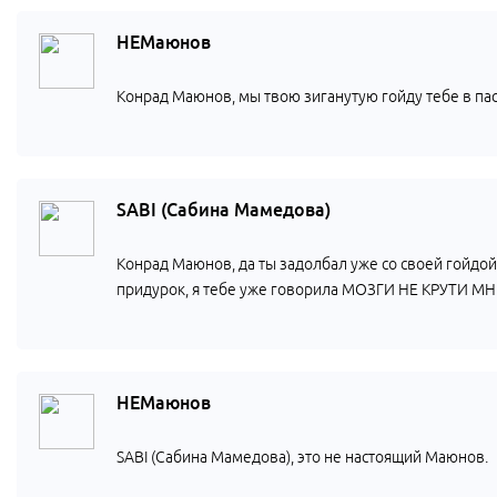
НЕМаюнов
Конрад Маюнов, мы твою зиганутую гойду тебе в пас
SABI (Сабина Мамедова)
Конрад Маюнов, да ты задолбал уже со своей гойдой.
придурок, я тебе уже говорила МОЗГИ НЕ КРУТИ МНЕ
НЕМаюнов
SABI (Сабина Мамедова), это не настоящий Маюнов.