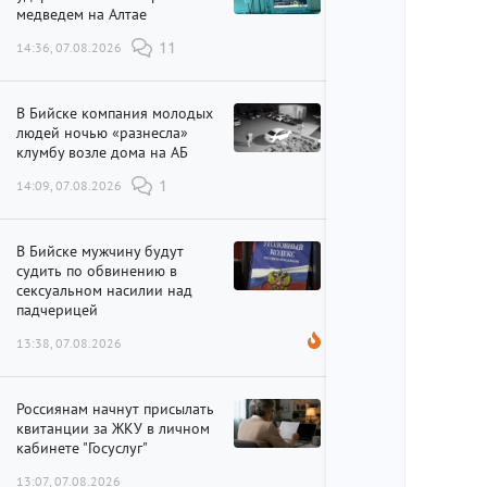
медведем на Алтае
14:36, 07.08.2026
11
В Бийске компания молодых
людей ночью «разнесла»
клумбу возле дома на АБ
14:09, 07.08.2026
1
В Бийске мужчину будут
судить по обвинению в
сексуальном насилии над
падчерицей
13:38, 07.08.2026
Россиянам начнут присылать
квитанции за ЖКУ в личном
кабинете "Госуслуг"
13:07, 07.08.2026