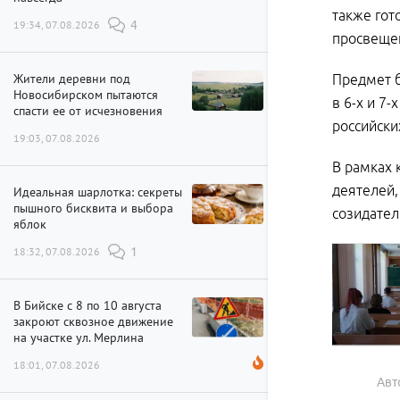
также гот
19:34, 07.08.2026
4
просвещен
Жители деревни под
Предмет б
Новосибирском пытаются
в 6-х и 7
спасти ее от исчезновения
российски
19:03, 07.08.2026
В рамках 
деятелей,
Идеальная шарлотка: секреты
пышного бисквита и выбора
созидател
яблок
18:32, 07.08.2026
1
В Бийске с 8 по 10 августа
закроют сквозное движение
на участке ул. Мерлина
18:01, 07.08.2026
Авт