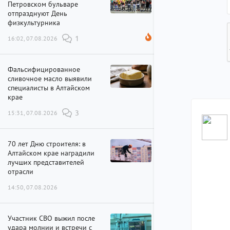
Петровском бульваре
отпразднуют День
физкультурника
16:02, 07.08.2026
1
Фальсифицированное
сливочное масло выявили
специалисты в Алтайском
крае
15:31, 07.08.2026
3
70 лет Дню строителя: в
Алтайском крае наградили
лучших представителей
отрасли
14:50, 07.08.2026
Участник СВО выжил после
удара молнии и встречи с