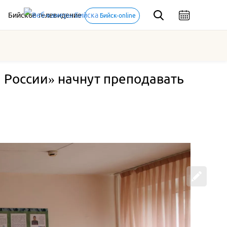
Бийское телевидение
Бийск-online
 России» начнут преподавать