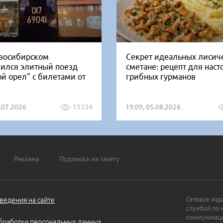
восибирском
Секрет идеальных лисич
вился элитный поезд
сметане: рецепт для нас
ой орел" с билетами от
грибных гурманов
1.07.2026
15334
19:09, 05.08.2026
Реклама
Подписка на газету
ведения на сайте
Сетевое изд
службой по 
коммуникаци
бработки персональных данных