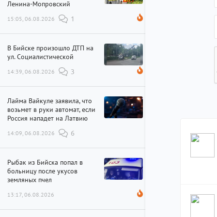
Ленина-Мопровский
15:05, 06.08.2026
1
В Бийске произошло ДТП на
ул. Социалистической
14:39, 06.08.2026
3
Лайма Вайкуле заявила, что
возьмет в руки автомат, если
Россия нападет на Латвию
14:09, 06.08.2026
6
Рыбак из Бийска попал в
больницу после укусов
земляных пчел
13:17, 06.08.2026