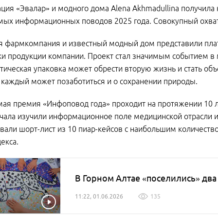
ция «Эвалар» и модного дома Alena Akhmadullina получила 
ых информационных поводов 2025 года. Совокупный охват 
я фармкомпания и известный модный дом представили плать
ки продукции компании. Проект стал значимым событием в м
ическая упаковка может обрести вторую жизнь и стать объ
 каждый может позаботиться и о сохранении природы.
ая премия «Инфоповод года» проходит на протяжении 10 л
ачала изучили информационное поле медицинской отрасли и
али шорт-лист из 10 пиар-кейсов с наибольшим количест
екса.
В Горном Алтае «поселились» два
11:22, 01.06.2026
135