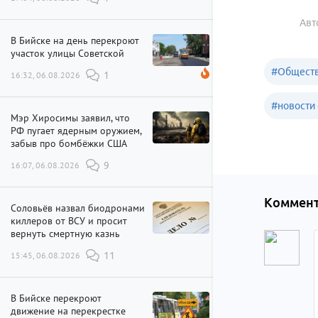
Авт
В Бийске на день перекроют
участок улицы Советской
#
Обществ
16:32, 06.08.2026
1
#
новости 
Мэр Хиросимы заявил, что
РФ пугает ядерным оружием,
забыв про бомбёжки США
16:07, 06.08.2026
9
Коммент
Соловьёв назвал биодронами
киллеров от ВСУ и просит
вернуть смертную казнь
15:45, 06.08.2026
11
В Бийске перекроют
движение на перекрестке