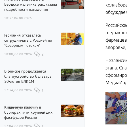
Бердске мальчика рассказала
коллабора
подробности нападения
обсуждаем
18:37, 06.08.2026
Российска
от упаков
Германия отказалась
фармацевт
сотрудничать с Россией по
"Северным потокам"
здоровье,
18:08, 06.08.2026
2
Независим
этапа. Сн
В Бийске продолжается
сформиров
благоустройство бульвара
50-летия ВЛКСМ
МедиаИнд
17:34, 06.08.2026
1
Кишечную палочку в
бургерах пяти крупнейших
фастфудов России
17:04, 06.08.2026
1