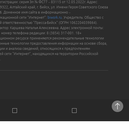
гистрации: серия Эл № ФС77 – 83115 от 12.05.2022г. Адрес:
9322, Алтайский край, г. Бийск, ул. Имени Героя Советского Союза
16. Доменное имя сайта в информационно –
кационной сети "Интернет":
biwork.ru
. Учредитель: Общество с
й ответственностью "Пресса-Бийск" (ОГРН 1062204039864).
актор: Каршева Наталья Алексеевна. Адрес электронной почты:
, номер телефона редакции: 8 (3854) 317-001. 18+
ционном ресурсе применяются рекомендательные технологии
нные технологии предоставления информации на основе сбора,
ции и анализа сведений, относящихся к предпочтениям
ей сети "Интернет", находящихся на территории Российской
.
отки персональных данных