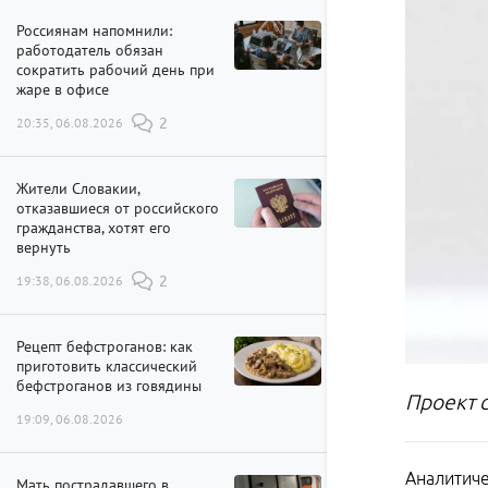
Россиянам напомнили:
работодатель обязан
сократить рабочий день при
жаре в офисе
20:35, 06.08.2026
2
Жители Словакии,
отказавшиеся от российского
гражданства, хотят его
вернуть
19:38, 06.08.2026
2
Рецепт бефстроганов: как
приготовить классический
бефстроганов из говядины
Проект 
19:09, 06.08.2026
Аналитиче
Мать пострадавшего в