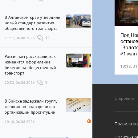
В Алтайском крае утвердили
новый стандарт развития
общественного транспорта
Под Но
11:12, 06.08.2026
11
остано
"Золот
₽1 млн
Россиянам рассказали, как
изменится оформление
19:12, 3
билетов на общественный
транспорт
10:32, 06.08.2026
3
О проекте
В Бийске задержали группу
женщин по подозрению в
организации проституции
10:10, 06.08.2026
Правила по
Политика о