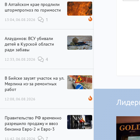
В Алтайском крае продлили
штормпрогноз по горимости
13:04, 06.08.2026
1
Алаудинов: ВСУ убивали
детей в Курской области
ради забавы
12:33, 06.08.2026
4
В Бийске заузят участок на ул.
Мерлина из-за ремонтных
работ
12:08, 06.08.2026
Лидер
Правительство РФ временно
разрешило продажу и ввоз
бензина Евро-2 и Евро-3
11:42, 06.08.2026
7