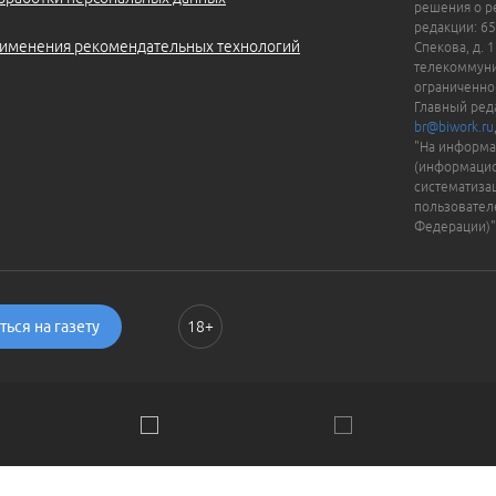
решения о ре
редакции: 65
именения рекомендательных технологий
Спекова, д. 
телекоммуни
ограниченно
Главный ред
br@biwork.ru
"На информа
(информацио
систематиза
пользовател
Федерации)"
ься на газету
18+
ии. Пользуясь сайтом, вы соглашаетесь с
Политикой обраб