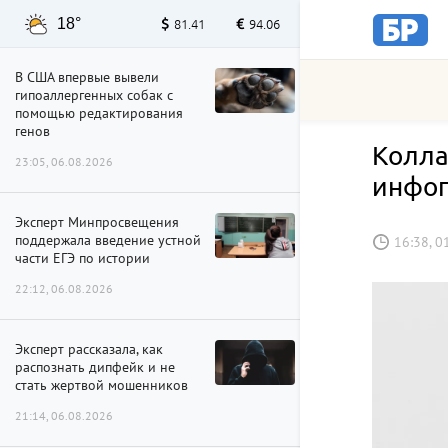
18°
81.41
94.06
В США впервые вывели
гипоаллергенных собак с
помощью редактирования
генов
Колла
23:05, 06.08.2026
инфо
Эксперт Минпросвещения
поддержала введение устной
16:38, 0
части ЕГЭ по истории
22:12, 06.08.2026
Эксперт рассказала, как
распознать дипфейк и не
стать жертвой мошенников
21:14, 06.08.2026