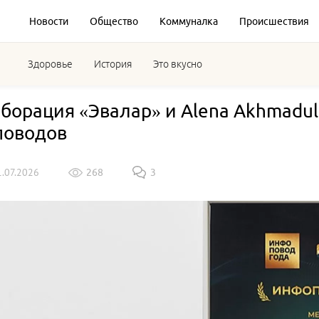
Новости
Общество
Коммуналка
Происшествия
Здоровье
История
Это вкусно
борация «Эвалар» и Alena Akhmadull
поводов
1.07.2026
268
3