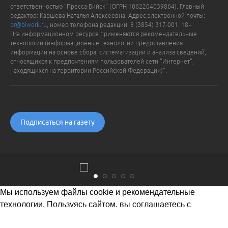
ответственностью "Пресса-Бийск" (ОГРН 1062204039864). Главный
редактор: Каршева Наталья Алексеевна. Адрес электронной почты:
br@biwork.ru
, номер телефона редакции: 8 (3854) 317-001. 18+
"На информационном ресурсе применяются рекомендательные
технологии (информационные технологии предоставления
информации на основе сбора, систематизации и анализа сведений,
относящихся к предпочтениям пользователей сети "Интернет",
находящихся на территории Российской Федерации)".
Подписаться на газету
Мы используем файлы cookie и рекомендательные
технологии. Пользуясь сайтом, вы соглашаетесь с
Политикой обработки персональных данных