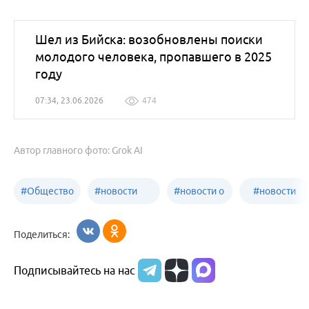
Шел из Бийска: возобновлены поиски
молодого человека, пропавшего в 2025
году
07:34, 23.06.2026
474
Автор главного фото: Grok AI
#
Общество
#
новости
#
новости о
#
новости
Бийск
образования
жизни
об армии
Поделиться:
Бийска и
Подписывайтесь на нас
Алтайского
края