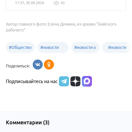
11:37, 30.06.2026
86
Автор главного фото: Елена Демина, из архива "Бийского
рабочего"
#
Общество
#
новости
#
новости о
#
новости
Бийск
образования
жизни
об армии
Поделиться:
Бийска и
Подписывайтесь на нас
Алтайского
края
Комментарии (
3
)