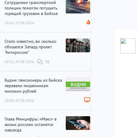
Сотрудники транспортной
полиции помогли потушить
горящий грузовик в Бийске
20:45, 07.08.2026
Стало известно, во сколько
обошелся Западу проект
"Антироссия"
20:31, 07.08.2026
16
Будни: пенсионеры из Бийска
перевели мошенникам
миллион рублей
20:00, 07.08.2026
Глава Минцифры: «Макс» в
жизни россиян останется
навсегда