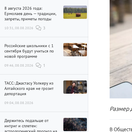
8 августа 2026 года:
Ермолаев день — традиции,
запреты, приметы погоды
10:31, 08.08.2026
3
Российские школьники с 1
сентября будут учиться по
новой программе
09:46, 08.08.2026
1
ТАСС: Джастасу Уолкеру из
Алтайского края не грозит
депортация
09:04, 08.08.2026
Размер 
Держитесь подальше от
интриг и сплетен:
В Обществ
астрологический прогноз на