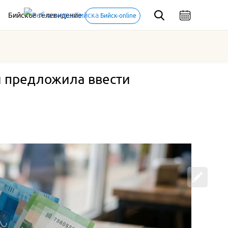
Бийское телевидение
Бийск-online
и предложила ввести