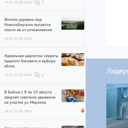
19:34, 07.08.2026
7
Жители деревни под
Новосибирском пытаются
спасти ее от исчезновения
19:03, 07.08.2026
Идеальная шарлотка: секреты
пышного бисквита и выбора
яблок
Лидер
18:32, 07.08.2026
2
В Бийске с 8 по 10 августа
закроют сквозное движение
на участке ул. Мерлина
18:01, 07.08.2026