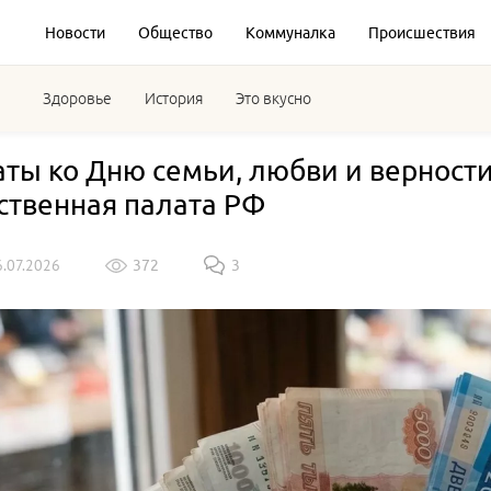
Новости
Общество
Коммуналка
Происшествия
Здоровье
История
Это вкусно
ты ко Дню семьи, любви и верност
твенная палата РФ
6.07.2026
372
3