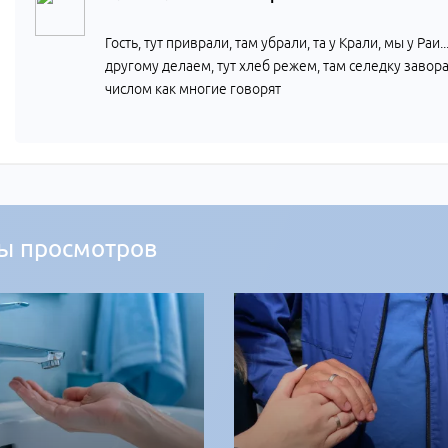
Гость, тут приврали, там убрали, та у Крали, мы у Раи.
другому делаем, тут хлеб режем, там селедку заворач
числом как многие говорят
ы просмотров