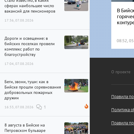
Стало известно, в каких
сферах наибольшее число
В Бийск
вакансий для пенсионеров
горяче
17:36, 07.08.2026
контур
Дороги и освещение: в
08:52, 0
бийских поселках провели
комплекс работ по
благоустройству
17:04, 07.08.2026
О проекте
Беги, звони, туши: как в
Бийске прошли соревнования
добровольных пожарных
Правила по
дружин
16:33, 07.08.2026
1
Политика о
Правила пр
8 августа в Бийске на
Петровском бульваре