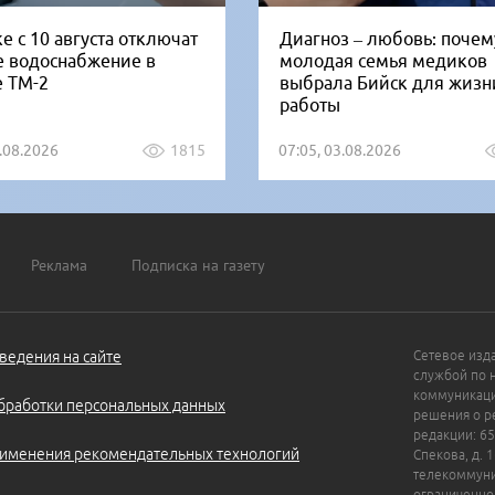
е с 10 августа отключат
Диагноз – любовь: почем
е водоснабжение в
молодая семья медиков
е ТМ-2
выбрала Бийск для жизн
работы
5.08.2026
1815
07:05, 03.08.2026
Реклама
Подписка на газету
ведения на сайте
Сетевое изд
службой по 
коммуникаци
бработки персональных данных
решения о ре
редакции: 65
именения рекомендательных технологий
Спекова, д. 
телекоммуни
ограниченно