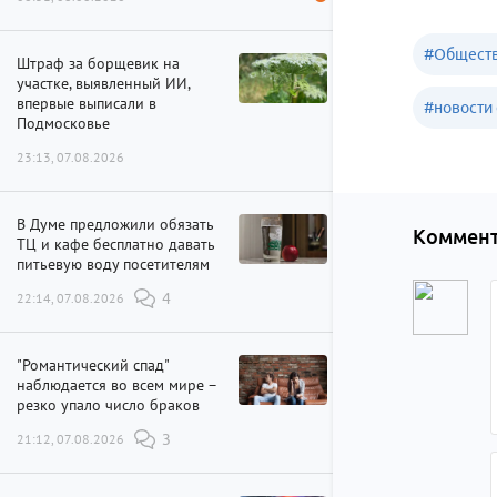
#
Обществ
Штраф за борщевик на
участке, выявленный ИИ,
впервые выписали в
#
новости 
Подмосковье
23:13, 07.08.2026
В Думе предложили обязать
Коммент
ТЦ и кафе бесплатно давать
питьевую воду посетителям
22:14, 07.08.2026
4
"Романтический спад"
наблюдается во всем мире –
резко упало число браков
21:12, 07.08.2026
3