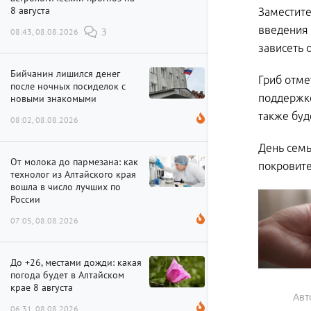
8 августа
Заместите
введения 
08:43, 08.08.2026
3
зависеть 
Бийчанин лишился денег
Гриб отме
после ночных посиделок с
поддержко
новыми знакомыми
также буд
08:02, 08.08.2026
День семь
От молока до пармезана: как
покровите
технолог из Алтайского края
вошла в число лучших по
России
07:05, 08.08.2026
До +26, местами дожди: какая
погода будет в Алтайском
крае 8 августа
Авт
06:31, 08.08.2026