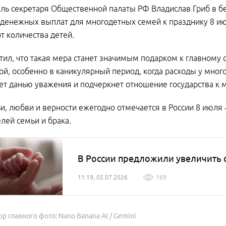
ль секретаря Общественной палаты РФ Владислав Гриб в б
денежных выплат для многодетных семей к празднику 8 ию
от количества детей.
тил, что такая мера станет значимым подарком к главному
й, особенно в каникулярный период, когда расходы у много
ет данью уважения и подчеркнет отношение государства к
и, любви и верности ежегодно отмечается в России 8 июля
лей семьи и брака.
В России предложили увеличить 
11:19, 05.07.2026
169
ор главного фото: Nano Banana AI / Gemini