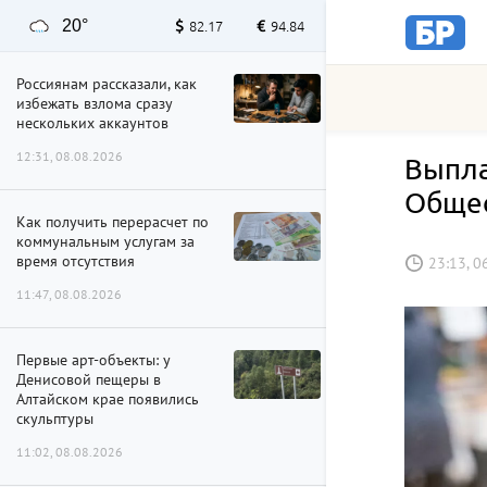
20°
82.17
94.84
Россиянам рассказали, как
избежать взлома сразу
нескольких аккаунтов
12:31, 08.08.2026
Выпла
Общес
Как получить перерасчет по
коммунальным услугам за
время отсутствия
23:13, 0
11:47, 08.08.2026
Первые арт-объекты: у
Денисовой пещеры в
Алтайском крае появились
скульптуры
11:02, 08.08.2026