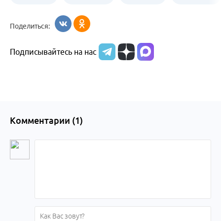
Бийск
образования
жизни
об армии
Поделиться:
Бийска и
Подписывайтесь на нас
Алтайского
края
Комментарии (
1
)