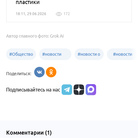
пластики
18:11, 29.06.2026
172
Автор главного фото: Grok AI
#
Общество
#
новости
#
новости о
#
новости
Бийск
образования
жизни
об армии
Поделиться:
Бийска и
Подписывайтесь на нас
Алтайского
края
Комментарии (
1
)