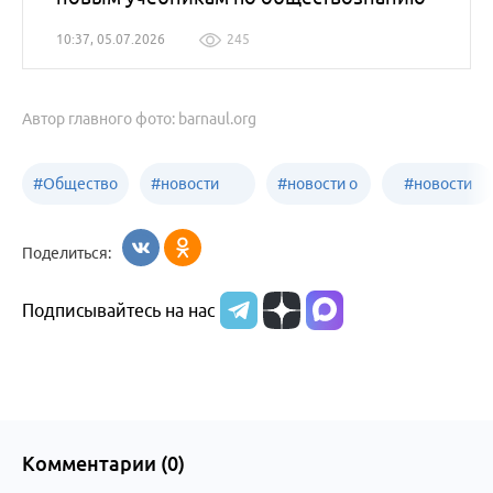
10:37, 05.07.2026
245
Автор главного фото: barnaul.org
#
Общество
#
новости
#
новости о
#
новости
Бийск
образования
жизни
об армии
Поделиться:
Бийска и
Подписывайтесь на нас
Алтайского
края
Комментарии (
0
)