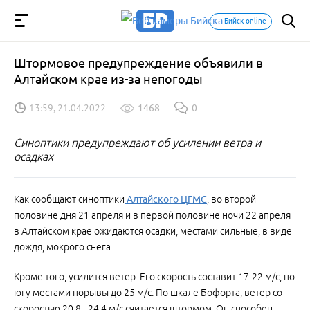
Бийск-online
Штормовое предупреждение объявили в
Алтайском крае из-за непогоды
13:59, 21.04.2022
1468
0
Синоптики предупреждают об усилении ветра и
осадках
Как сообщают синоптики
Алтайского ЦГМС
, во второй
половине дня 21 апреля и в первой половине ночи 22 апреля
в Алтайском крае ожидаются осадки, местами сильные, в виде
дождя, мокрого снега.
Кроме того, усилится ветер. Его скорость составит 17-22 м/с, по
югу местами порывы до 25 м/с. По шкале Бофорта, ветер со
скоростью 20,8 - 24,4 м/с считается штормом. Он способен