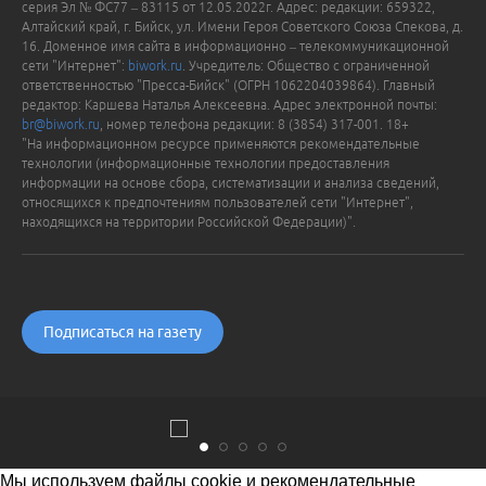
серия Эл № ФС77 – 83115 от 12.05.2022г. Адрес: редакции: 659322,
Алтайский край, г. Бийск, ул. Имени Героя Советского Союза Спекова, д.
16. Доменное имя сайта в информационно – телекоммуникационной
сети "Интернет":
biwork.ru
. Учредитель: Общество с ограниченной
ответственностью "Пресса-Бийск" (ОГРН 1062204039864). Главный
редактор: Каршева Наталья Алексеевна. Адрес электронной почты:
br@biwork.ru
, номер телефона редакции: 8 (3854) 317-001. 18+
"На информационном ресурсе применяются рекомендательные
технологии (информационные технологии предоставления
информации на основе сбора, систематизации и анализа сведений,
относящихся к предпочтениям пользователей сети "Интернет",
находящихся на территории Российской Федерации)".
Подписаться на газету
Мы используем файлы cookie и рекомендательные