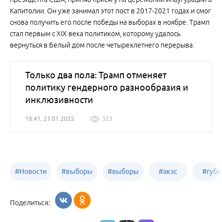
Капитолии. Он уже занимал этот пост в 2017-2021 годах и смог
снова получить его после победы на выборах в ноябре. Трамп
стал первым с XIX века политиком, которому удалось
вернуться в Белый дом после четырехлетнего перерыва.
Только два пола: Трамп отменяет
политику гендерного разнообразия и
инклюзивности
18:41, 21.01.2025
323
#
Новости
#
выборы
#
выборы
#
акзс
#
губе
политики
в Бийске
в России
Поделиться: