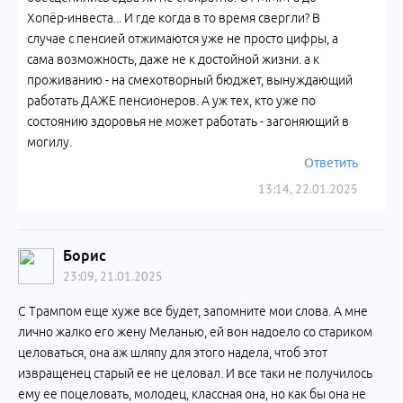
Хопёр-инвеста... И где когда в то время свергли? В
случае с пенсией отжимаются уже не просто цифры, а
сама возможность, даже не к достойной жизни. а к
проживанию - на смехотворный бюджет, вынуждающий
работать ДАЖЕ пенсионеров. А уж тех, кто уже по
состоянию здоровья не может работать - загоняющий в
могилу.
Ответить
13:14, 22.01.2025
Борис
23:09, 21.01.2025
С Трампом еще хуже все будет, запомните мои слова. А мне
лично жалко его жену Меланью, ей вон надоело со стариком
целоваться, она аж шляпу для этого надела, чтоб этот
извращенец старый ее не целовал. И все таки не получилось
ему ее поцеловать, молодец, классная она, но как бы она не