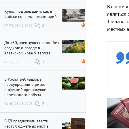
В сложивш
Купол под звёздами: как в
являться 
Бийске появился планетарий
Таиланд, 
07:05, 09.08.2026
2
местных а
До +30, преимущественно без
осадков: о погоде в
Алтайском крае 9 августа
06:31, 09.08.2026
1
В Роспотребнадзоре
предупредили о риске
инфекций при покупке
нарезанного арбуза
21:49, 08.08.2026
2
В ГД предложили ввести
квоту бюджетных мест в