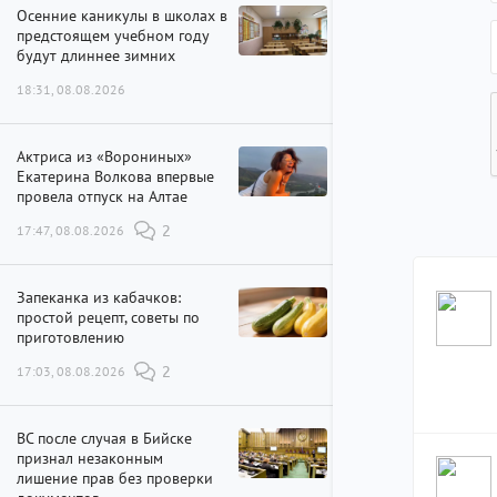
Осенние каникулы в школах в
предстоящем учебном году
будут длиннее зимних
18:31, 08.08.2026
Актриса из «Ворониных»
Екатерина Волкова впервые
провела отпуск на Алтае
17:47, 08.08.2026
2
Запеканка из кабачков:
простой рецепт, советы по
приготовлению
17:03, 08.08.2026
2
ВС после случая в Бийске
признал незаконным
лишение прав без проверки