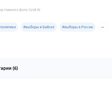
ор главного фото: Grok AI
 политики
#
выборы в Бийске
#
выборы в России
арии (
6
)