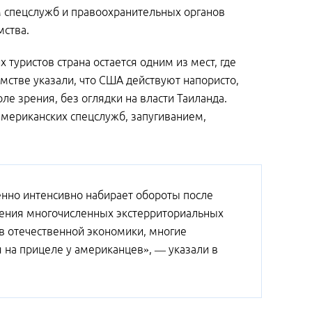
м спецслужб и правоохранительных органов
мства.
 туристов страна остается одним из мест, где
мстве указали, что США действуют напористо,
ле зрения, без оглядки на власти Таиланда.
американских спецслужб, запугиванием,
енно интенсивно набирает обороты после
дения многочисленных экстерриториальных
ов отечественной экономики, многие
я на прицеле у американцев», — указали в