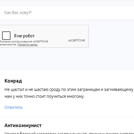
Конрад
Не шастал и не шастаю сроду по этим заграницам и загнивающему 
нам у них точно стоит поучиться многому.
Ответить
Антикоммунист
Увидел броский заголовок заглянул узнать причину такого заявл