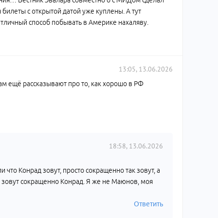
 билеты с открытой датой уже куплены. А тут
 Отличный способ побывать в Америке нахаляву.
13:05, 13.06.2026
ам ещё рассказывают про то, как хорошо в РФ
18:58, 13.06.2026
 что Конрад зовут, просто сокращенно так зовут, а
я зовут сокращенно Конрад. Я же не Маюнов, моя
Ответить