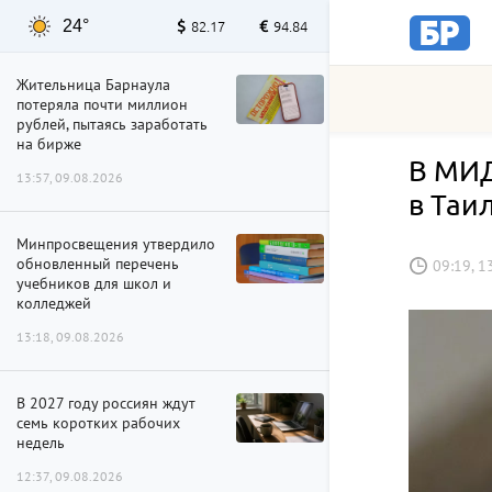
24°
82.17
94.84
Жительница Барнаула
потеряла почти миллион
рублей, пытаясь заработать
на бирже
В МИД
13:57, 09.08.2026
в Таи
Минпросвещения утвердило
обновленный перечень
09:19, 1
учебников для школ и
колледжей
13:18, 09.08.2026
В 2027 году россиян ждут
семь коротких рабочих
недель
12:37, 09.08.2026