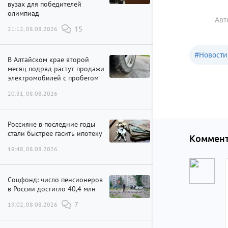
вузах для победителей
олимпиад
Авт
21:12, 08.08.2026
15
#
Новости
В Алтайском крае второй
месяц подряд растут продажи
электромобилей с пробегом
20:31, 08.08.2026
Россияне в последние годы
стали быстрее гасить ипотеку
Коммент
19:48, 08.08.2026
Соцфонд: число пенсионеров
в России достигло 40,4 млн
19:02, 08.08.2026
7