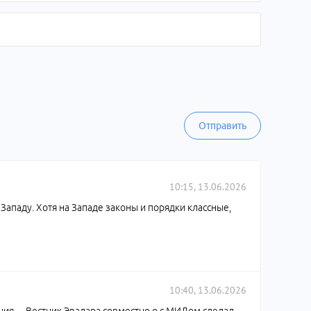
Отправить
10:15, 13.06.2026
Западу. Хотя на Западе законы и порядки классные,
10:40, 13.06.2026
ения… Вестник Эвалара совместно о с МИДом сделал