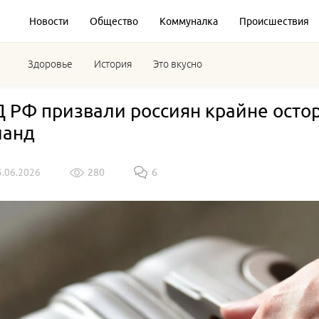
Новости
Общество
Коммуналка
Происшествия
Здоровье
История
Это вкусно
 РФ призвали россиян крайне остор
ланд
3.06.2026
280
6