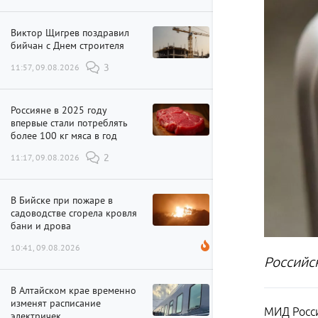
Виктор Щигрев поздравил
бийчан с Днем строителя
11:57, 09.08.2026
3
Россияне в 2025 году
впервые стали потреблять
более 100 кг мяса в год
11:17, 09.08.2026
2
В Бийске при пожаре в
садоводстве сгорела кровля
бани и дрова
10:41, 09.08.2026
Российс
В Алтайском крае временно
изменят расписание
МИД Росси
электричек