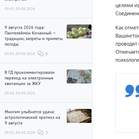
целями из
09:45, 09.08.2026
Соединен
9 августа 2026 года:
Как отмет
Пантелеймон Кочанный —
Вашингтон
традиции, запреты и приметы
проводят 
погоды
Отмечаетс
09:03, 09.08.2026
6
психологи
В ГД прокомментировали
переход на электронные
квитанции за ЖКУ
08:43, 09.08.2026
Многим улыбнется удача:
астрологический прогноз на
9 августа
08:02, 09.08.2026
3