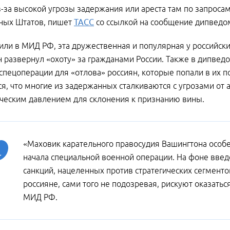
-за высокой угрозы задержания или ареста там по запроса
ных Штатов, пишет
ТАСС
со ссылкой на сообщение дипведо
или в МИД РФ, эта дружественная и популярная у российских
 развернул «охоту» за гражданами России. Также в дипведо
спецоперации для «отлова» россиян, которые попали в их по
я, что многие из задержанных сталкиваются с угрозами от 
ческим давлением для склонения к признанию вины.
«Маховик карательного правосудия Вашингтона особ
начала специальной военной операции. На фоне вве
санкций, нацеленных против стратегических сегмент
россияне, сами того не подозревая, рискуют оказатьс
МИД РФ.