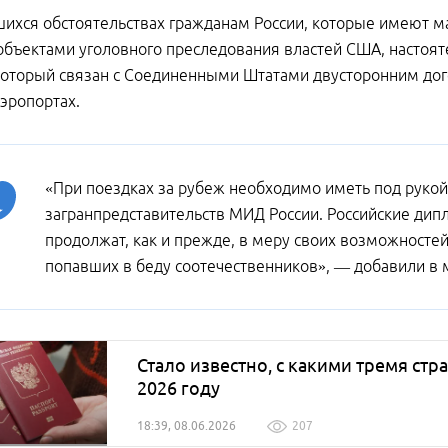
ихся обстоятельствах гражданам России, которые имеют ма
объектами уголовного преследования властей США, настоя
который связан с Соединенными Штатами двусторонним дого
эропортах.
«При поездках за рубеж необходимо иметь под руко
загранпредставительств МИД России. Российские дип
продолжат, как и прежде, в меру своих возможносте
попавших в беду соотечественников», — добавили в 
Стало известно, с какими тремя ст
2026 году
18:39, 08.06.2026
207