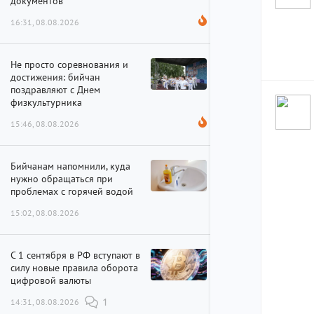
документов
16:31, 08.08.2026
Не просто соревнования и
достижения: бийчан
поздравляют с Днем
физкультурника
15:46, 08.08.2026
Бийчанам напомнили, куда
нужно обращаться при
проблемах с горячей водой
15:02, 08.08.2026
С 1 сентября в РФ вступают в
силу новые правила оборота
цифровой валюты
14:31, 08.08.2026
1