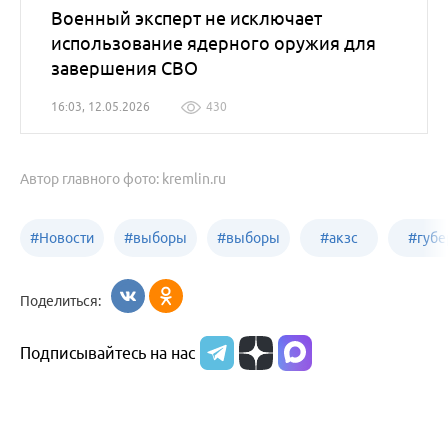
Военный эксперт не исключает
использование ядерного оружия для
завершения СВО
16:03, 12.05.2026
430
Автор главного фото: kremlin.ru
#
Новости
#
выборы
#
выборы
#
акзс
#
губе
политики
в Бийске
в России
Поделиться:
Подписывайтесь на нас