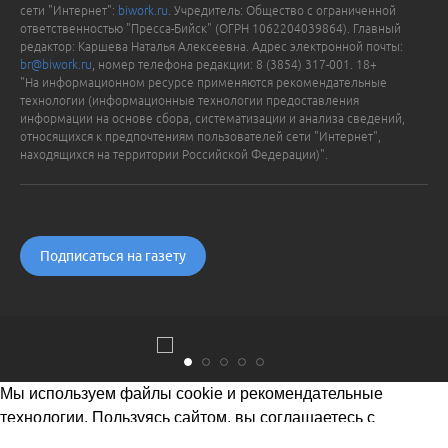
сети "Интернет":
biwork.ru
. Учредитель: Общество с ограниченной
ответственностью "Пресса-Бийск" (ОГРН 1062204039864). Главный
редактор: Каршева Наталья Алексеевна. Адрес электронной почты:
br@biwork.ru
, номер телефона редакции: 8 (3854) 317-001. 18+
"На информационном ресурсе применяются рекомендательные
технологии (информационные технологии предоставления
информации на основе сбора, систематизации и анализа сведений,
относящихся к предпочтениям пользователей сети "Интернет",
находящихся на территории Российской Федерации)".
Подписаться на газету
Мы используем файлы cookie и рекомендательные
технологии. Пользуясь сайтом, вы соглашаетесь с
Политикой обработки персональных данных