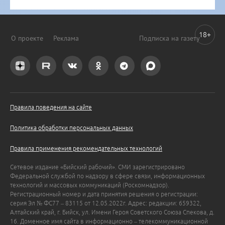
18+
О проекте
Реклама
Подписка на газету
Правила поведения на сайте
Политика обработки персональных данных
Правила применения рекомендательных технологий
Сетевое издание «Бийский рабочий». СМИ зарегистрировано
Федеральной службой по надзору в сфере связи, информационных
технологий и массовых коммуникаций (Роскомнадзор).
Регистрационный номер и дата принятия решения о регистрации:
серия Эл № ФС77 – 83115 от 12.05.2022г. Адрес: редакции: 659322,
Алтайский край, г. Бийск, ул. Имени Героя Советского Союза Спекова, д.
16. Доменное имя сайта в информационно – телекоммуникационной