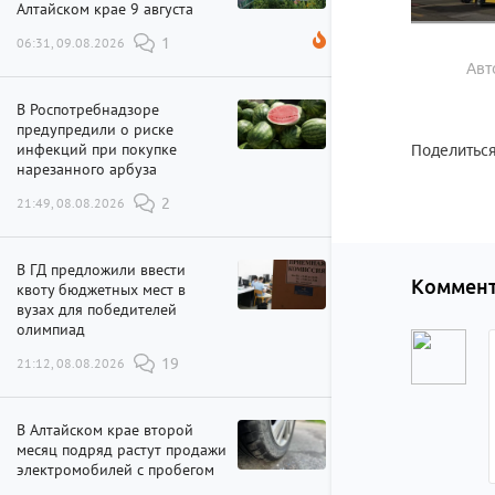
Алтайском крае 9 августа
06:31, 09.08.2026
1
Авт
В Роспотребнадзоре
предупредили о риске
инфекций при покупке
Поделиться
нарезанного арбуза
21:49, 08.08.2026
2
В ГД предложили ввести
Коммент
квоту бюджетных мест в
вузах для победителей
олимпиад
21:12, 08.08.2026
19
В Алтайском крае второй
месяц подряд растут продажи
электромобилей с пробегом