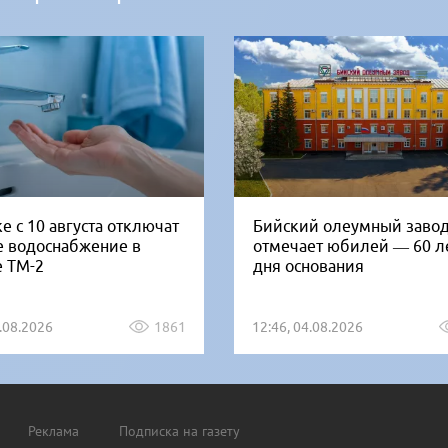
е с 10 августа отключат
Бийский олеумный заво
е водоснабжение в
отмечает юбилей — 60 ле
е ТМ-2
дня основания
5.08.2026
1861
12:46, 04.08.2026
Реклама
Подписка на газету