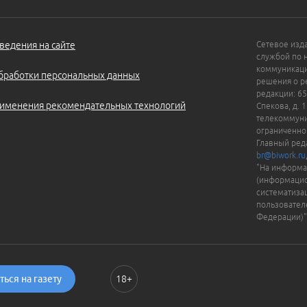
ведения на сайте
Сетевое изд
службой по 
коммуникаци
бработки персональных данных
решения о ре
редакции: 65
именения рекомендательных технологий
Спекова, д. 
телекоммуни
ограниченно
Главный ред
br@biwork.ru
"На информа
(информацио
систематиза
пользовател
Федерации)"
ься на газету
18+