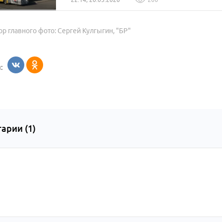
ор главного фото: Сергей Кулгыгин, "БР"
:
арии (
1
)