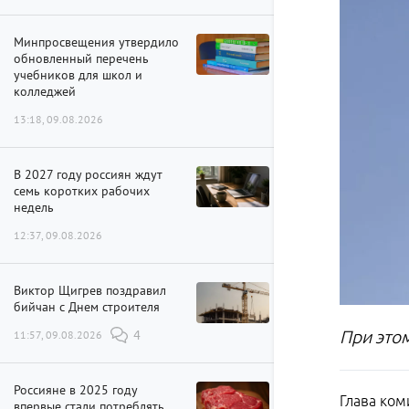
Минпросвещения утвердило
обновленный перечень
учебников для школ и
колледжей
13:18, 09.08.2026
В 2027 году россиян ждут
семь коротких рабочих
недель
12:37, 09.08.2026
Виктор Щигрев поздравил
бийчан с Днем строителя
При это
11:57, 09.08.2026
4
Россияне в 2025 году
Глава ком
впервые стали потреблять