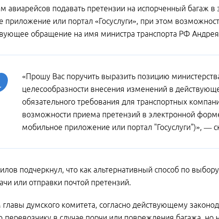
м авиарейсов подавать претензии на испорченный багаж в 
 приложение или портал «Госуслуги», при этом возможность
вующее обращение на имя министра транспорта РФ Андрея
«Прошу Вас поручить выразить позицию министерств
целесообразности внесения изменений в действующее
обязательного требования для транспортных компан
возможности приема претензий в электронной форме
мобильное приложение или портал "Госуслуги")», — с
илов подчеркнул, что как альтернативный способ по выбор
ачи или отправки почтой претензий.
 главы думского комитета, согласно действующему законод
 перевозчику в случае порчи или повреждения багажа, но н