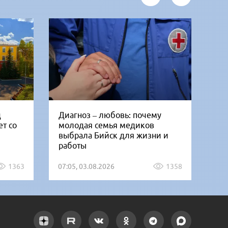
д
Диагноз – любовь: почему
То
т со
молодая семья медиков
Ко
выбрала Бийск для жизни и
по
работы
1363
07:05, 03.08.2026
1358
10: