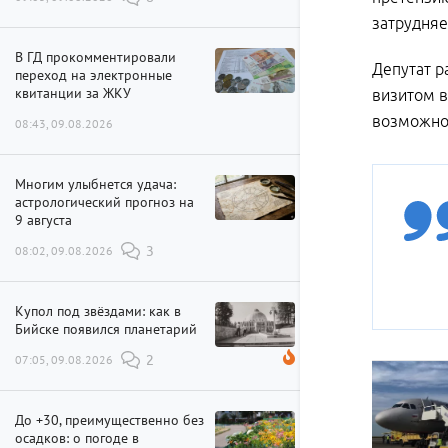
затрудняе
В ГД прокомментировали
Депутат р
переход на электронные
квитанции за ЖКУ
визитом в
возможнос
08:43, 09.08.2026
Многим улыбнется удача:
астрологический прогноз на
9 августа
08:02, 09.08.2026
3
Купол под звёздами: как в
Бийске появился планетарий
07:05, 09.08.2026
2
До +30, преимущественно без
осадков: о погоде в