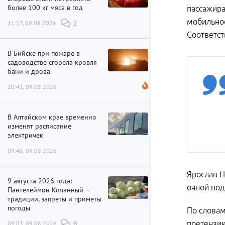
более 100 кг мяса в год
пассажира
мобильное
11:17, 09.08.2026
2
Соответст
В Бийске при пожаре в
садоводстве сгорела кровля
бани и дрова
10:41, 09.08.2026
В Алтайском крае временно
изменят расписание
электричек
09:45, 09.08.2026
Ярослав Н
9 августа 2026 года:
очной под
Пантелеймон Кочанный —
традиции, запреты и приметы
погоды
По словам
претензию
09:03, 09.08.2026
8