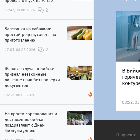
провела отпуск на Алтае
17:47, 08.08.2026
2
Запеканка из кабачков:
простой рецепт, советы по
приготовлению
17:03, 08.08.2026
2
ВС после случая в Бийске
В Бийск
признал незаконным
горяче
лишение прав без проверки
контур
документов
16:31, 08.08.2026
08:52, 0
Не просто соревнования и
достижения: бийчан
поздравляют с Днем
физкультурника
О проекте