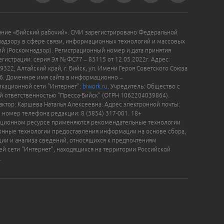
ание «Бийский рабочий». СМИ зарегистрировано Федеральной
надзору в сфере связи, информационных технологий и массовых
й (Роскомнадзор). Регистрационный номер и дата принятия
гистрации: серия Эл № ФС77 – 83115 от 12.05.2022г. Адрес:
9322, Алтайский край, г. Бийск, ул. Имени Героя Советского Союза
16. Доменное имя сайта в информационно –
кационной сети "Интернет":
biwork.ru
. Учредитель: Общество с
й ответственностью "Пресса-Бийск" (ОГРН 1062204039864).
актор: Каршева Наталья Алексеевна. Адрес электронной почты:
, номер телефона редакции: 8 (3854) 317-001. 18+
ционном ресурсе применяются рекомендательные технологии
нные технологии предоставления информации на основе сбора,
ции и анализа сведений, относящихся к предпочтениям
ей сети "Интернет", находящихся на территории Российской
.