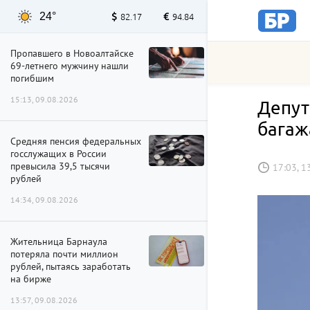
24°
82.17
94.84
Пропавшего в Новоалтайске
69-летнего мужчину нашли
погибшим
15:13, 09.08.2026
Депут
багаж
Средняя пенсия федеральных
госслужащих в России
превысила 39,5 тысячи
17:03, 1
рублей
14:34, 09.08.2026
Жительница Барнаула
потеряла почти миллион
рублей, пытаясь заработать
на бирже
13:57, 09.08.2026