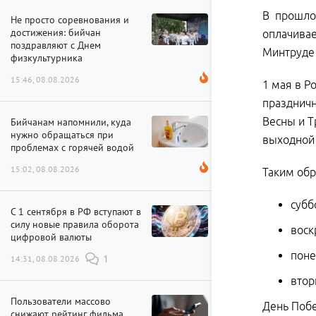
В прошло
Не просто соревнования и
достижения: бийчан
оплачивае
поздравляют с Днем
Минтруде 
физкультурника
15:46, 08.08.2026
1 мая в Р
праздничн
Весны и Т
Бийчанам напомнили, куда
нужно обращаться при
выходной 
проблемах с горячей водой
15:02, 08.08.2026
Таким обр
субб
С 1 сентября в РФ вступают в
силу новые правила оборота
воск
цифровой валюты
поне
14:31, 08.08.2026
1
втор
Пользователи массово
День Побе
снижают рейтинг фильма