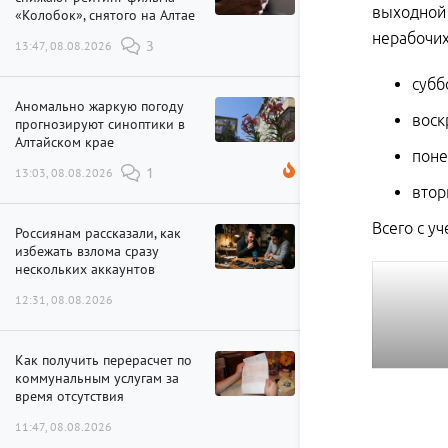
выходной 
«Колобок», снятого на Алтае
нерабочих
13:47, 08.08.2026
3
субб
Аномально жаркую погоду
воск
прогнозируют синоптики в
Алтайском крае
поне
13:03, 08.08.2026
1
втор
Всего с у
Россиянам рассказали, как
избежать взлома сразу
нескольких аккаунтов
12:31, 08.08.2026
Как получить перерасчет по
коммунальным услугам за
время отсутствия
11:47, 08.08.2026