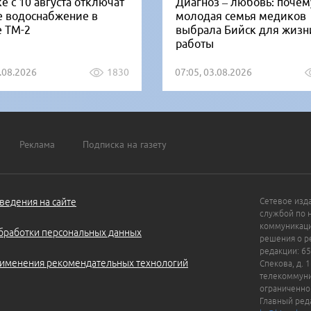
е с 10 августа отключат
Диагноз – любовь: почем
е водоснабжение в
молодая семья медиков
е ТМ-2
выбрала Бийск для жизн
работы
5.08.2026
1830
07:05, 03.08.2026
Реклама
Подписка на газету
ведения на сайте
Сетевое изд
службой по 
коммуникаци
бработки персональных данных
решения о ре
редакции: 65
именения рекомендательных технологий
Спекова, д. 
телекоммуни
ограниченно
Главный ред