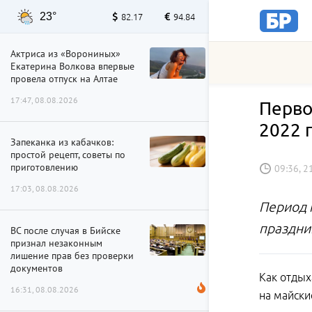
23°
82.17
94.84
Актриса из «Ворониных»
Екатерина Волкова впервые
провела отпуск на Алтае
17:47, 08.08.2026
Перво
2022 
Запеканка из кабачков:
простой рецепт, советы по
приготовлению
09:36, 2
17:03, 08.08.2026
Период 
праздник
ВС после случая в Бийске
признал незаконным
лишение прав без проверки
документов
Как отдых
16:31, 08.08.2026
на майски