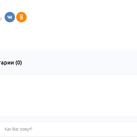
:
арии (
0
)