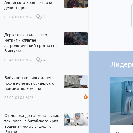
Алтайского края не грозит
депортация
09:04, 08.08.2026
1
Держитесь подальше от
интриг и сплетен:
астрологический прогноз на
8 августа
08:43, 08.08.2026
4
Лидер
Бийчанин лишился денег
после ночных посиделок с
новыми знакомыми
08:02, 08.08.2026
От молока до пармезана: как
технолог из Алтайского края
вошла в число лучших по
России