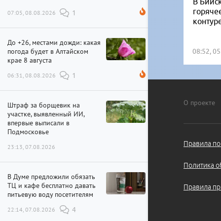
В Бийск
горяче
07:05, 08.08.2026
1
контур
До +26, местами дожди: какая
погода будет в Алтайском
08:52, 0
крае 8 августа
06:31, 08.08.2026
1
О проекте
Штраф за борщевик на
участке, выявленный ИИ,
впервые выписали в
Подмосковье
Правила по
23:13, 07.08.2026
Политика о
В Думе предложили обязать
ТЦ и кафе бесплатно давать
Правила пр
питьевую воду посетителям
22:14, 07.08.2026
4