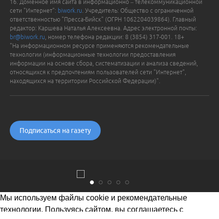
16. Доменное имя сайта в информационно – телекоммуникационной
сети "Интернет":
biwork.ru
. Учредитель: Общество с ограниченной
ответственностью "Пресса-Бийск" (ОГРН 1062204039864). Главный
редактор: Каршева Наталья Алексеевна. Адрес электронной почты:
br@biwork.ru
, номер телефона редакции: 8 (3854) 317-001. 18+
"На информационном ресурсе применяются рекомендательные
технологии (информационные технологии предоставления
информации на основе сбора, систематизации и анализа сведений,
относящихся к предпочтениям пользователей сети "Интернет",
находящихся на территории Российской Федерации)".
Подписаться на газету
Мы используем файлы cookie и рекомендательные
технологии. Пользуясь сайтом, вы соглашаетесь с