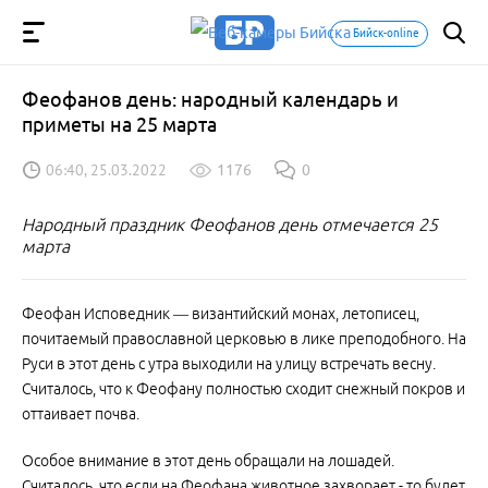
Бийск-online
Феофанов день: народный календарь и
приметы на 25 марта
06:40, 25.03.2022
1176
0
Народный праздник Феофанов день отмечается 25
марта
Феофан Исповедник — византийский монах, летописец,
почитаемый православной церковью в лике преподобного. На
Руси в этот день с утра выходили на улицу встречать весну.
Считалось, что к Феофану полностью сходит снежный покров и
оттаивает почва.
Особое внимание в этот день обращали на лошадей.
Считалось, что если на Феофана животное захворает - то будет