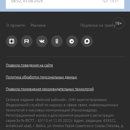
08:52, 05.08.2026
1831
18+
О проекте
Реклама
Подписка на газету
Правила поведения на сайте
Политика обработки персональных данных
Правила применения рекомендательных технологий
Сетевое издание «Бийский рабочий». СМИ зарегистрировано
Федеральной службой по надзору в сфере связи, информационных
технологий и массовых коммуникаций (Роскомнадзор).
Регистрационный номер и дата принятия решения о регистрации:
серия Эл № ФС77 – 83115 от 12.05.2022г. Адрес: редакции: 659322,
Алтайский край, г. Бийск, ул. Имени Героя Советского Союза Спекова, д.