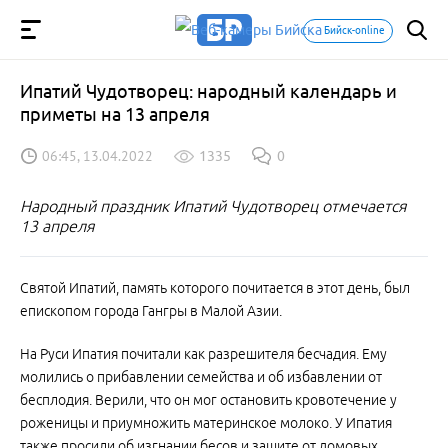
Бийск-online
Ипатий Чудотворец: народный календарь и
приметы на 13 апреля
06:45, 13.04.2022
1335
0
Народный праздник Ипатий Чудотворец отмечается
13 апреля
Святой Ипатий, память которого почитается в этот день, был
епископом города Гангры в Малой Азии.
На Руси Ипатия почитали как разрешителя бесчадия. Ему
молились о прибавлении семейства и об избавлении от
бесплодия. Верили, что он мог остановить кровотечение у
роженицы и приумножить материнское молоко. У Ипатия
также просили об изгнании бесов и защите от домовых,