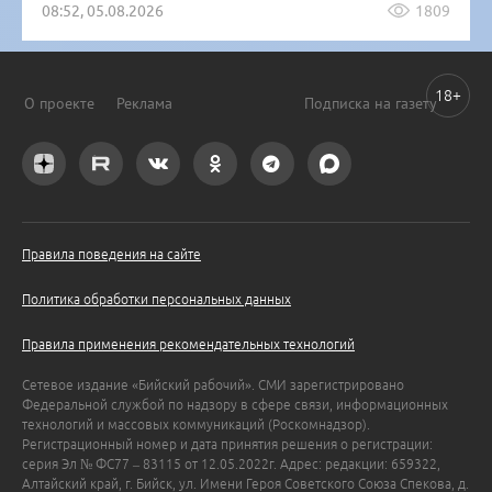
08:52, 05.08.2026
1809
18+
О проекте
Реклама
Подписка на газету
Правила поведения на сайте
Политика обработки персональных данных
Правила применения рекомендательных технологий
Сетевое издание «Бийский рабочий». СМИ зарегистрировано
Федеральной службой по надзору в сфере связи, информационных
технологий и массовых коммуникаций (Роскомнадзор).
Регистрационный номер и дата принятия решения о регистрации:
серия Эл № ФС77 – 83115 от 12.05.2022г. Адрес: редакции: 659322,
Алтайский край, г. Бийск, ул. Имени Героя Советского Союза Спекова, д.