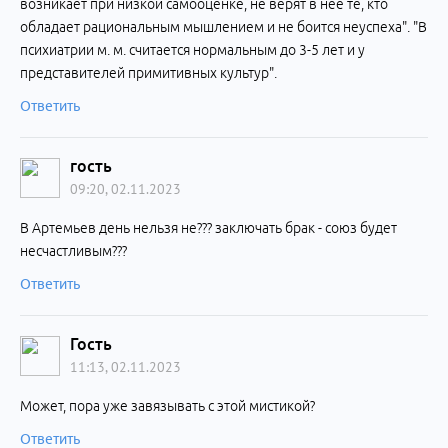
возникает при низкой самооценке, не верят в нее те, кто
обладает рациональным мышлением и не боится неуспеха". "В
психиатрии м. м. считается нормальным до 3-5 лет и у
представителей примитивных культур".
Ответить
гость
09:20, 02.11.2023
В Артемьев день нельзя не??? заключать брак - союз будет
несчастливым???
Ответить
Гость
11:13, 02.11.2023
Может, пора уже завязывать с этой мистикой?
Ответить