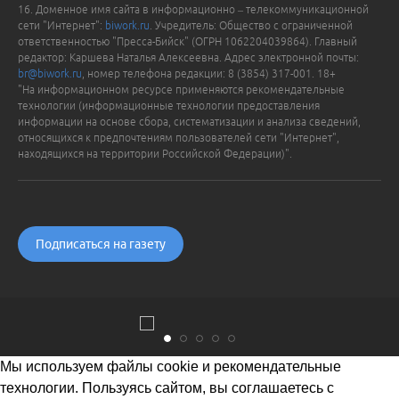
16. Доменное имя сайта в информационно – телекоммуникационной
сети "Интернет":
biwork.ru
. Учредитель: Общество с ограниченной
ответственностью "Пресса-Бийск" (ОГРН 1062204039864). Главный
редактор: Каршева Наталья Алексеевна. Адрес электронной почты:
br@biwork.ru
, номер телефона редакции: 8 (3854) 317-001. 18+
"На информационном ресурсе применяются рекомендательные
технологии (информационные технологии предоставления
информации на основе сбора, систематизации и анализа сведений,
относящихся к предпочтениям пользователей сети "Интернет",
находящихся на территории Российской Федерации)".
Подписаться на газету
Мы используем файлы cookie и рекомендательные
технологии. Пользуясь сайтом, вы соглашаетесь с