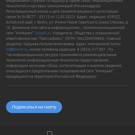
Федеральной службой по надзору в сфере связи, информационных
технологий и массовых коммуникаций (Роскомнадзор).
Регистрационный номер и дата принятия решения о регистрации:
серия Эл № ФС77 – 83115 от 12.05.2022г. Адрес: редакции: 659322,
Алтайский край, г. Бийск, ул. Имени Героя Советского Союза Спекова, д.
16. Доменное имя сайта в информационно – телекоммуникационной
сети "Интернет":
biwork.ru
. Учредитель: Общество с ограниченной
ответственностью "Пресса-Бийск" (ОГРН 1062204039864). Главный
редактор: Каршева Наталья Алексеевна. Адрес электронной почты:
br@biwork.ru
, номер телефона редакции: 8 (3854) 317-001. 18+
"На информационном ресурсе применяются рекомендательные
технологии (информационные технологии предоставления
информации на основе сбора, систематизации и анализа сведений,
относящихся к предпочтениям пользователей сети "Интернет",
находящихся на территории Российской Федерации)".
Подписаться на газету