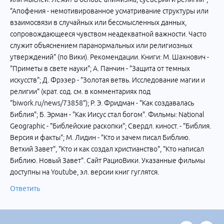
"Апофения - немотивированное усматривание структуры или
взаимосвязи в случайных или бессмысленных данных,
сопровождающееся чувством неадекватной важности. Часто
служит объяснением паранормальных или религиозных
утверждений" (по Вики). Рекомендации. Книги: М. Шахнович -
"Приметы в свете науки"; А. Панчин - "Защита от темных
искусств"; Д. Фрэзер - "Золотая ветвь. Исследование магии и
религии" (крат. сод. см. в комментариях под
"biwork.ru/news/73858"); Р. Э. Фридман - "Как создавалась
Библия"; Б. Эрман - "Как Иисус стал богом". Фильмы: National
Geographic - "Библейские раскопки"; Свердл. киност. - "Библия.
Версия и факты"; М. Лидин - "Кто и зачем писал Библию.
Ветхий Завет", "Кто и как создал христианство", "Кто написал
Библию. Новый Завет". Сайт РациоВики. Указанные фильмы
доступны на Youtube, эл. версии книг гуглятся.
Ответить