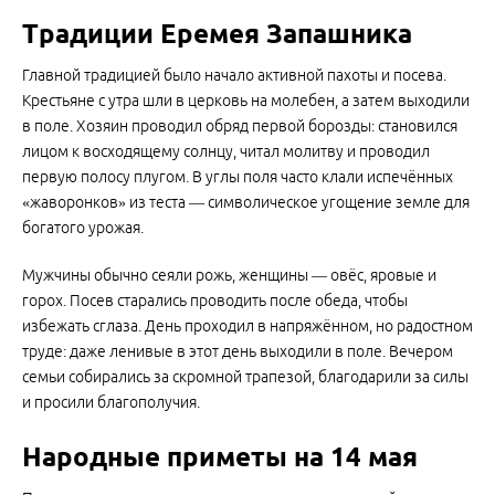
Традиции Еремея Запашника
Главной традицией было начало активной пахоты и посева.
Крестьяне с утра шли в церковь на молебен, а затем выходили
в поле. Хозяин проводил обряд первой борозды: становился
лицом к восходящему солнцу, читал молитву и проводил
первую полосу плугом. В углы поля часто клали испечённых
«жаворонков» из теста — символическое угощение земле для
богатого урожая.
Мужчины обычно сеяли рожь, женщины — овёс, яровые и
горох. Посев старались проводить после обеда, чтобы
избежать сглаза. День проходил в напряжённом, но радостном
труде: даже ленивые в этот день выходили в поле. Вечером
семьи собирались за скромной трапезой, благодарили за силы
и просили благополучия.
Народные приметы на 14 мая