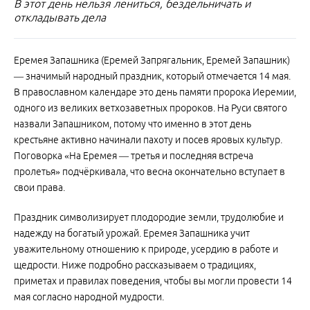
В этот день нельзя лениться, бездельничать и
откладывать дела
Еремея Запашника (Еремей Запрягальник, Еремей Запашник)
— значимый народный праздник, который отмечается 14 мая.
В православном календаре это день памяти пророка Иеремии,
одного из великих ветхозаветных пророков. На Руси святого
назвали Запашником, потому что именно в этот день
крестьяне активно начинали пахоту и посев яровых культур.
Поговорка «На Еремея — третья и последняя встреча
пролетья» подчёркивала, что весна окончательно вступает в
свои права.
Праздник символизирует плодородие земли, трудолюбие и
надежду на богатый урожай. Еремея Запашника учит
уважительному отношению к природе, усердию в работе и
щедрости. Ниже подробно рассказываем о традициях,
приметах и правилах поведения, чтобы вы могли провести 14
мая согласно народной мудрости.