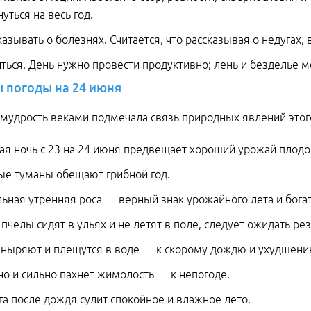
нуться на весь год.
казывать о болезнях. Считается, что рассказывая о недугах,
ться. День нужно провести продуктивно; лень и безделье мо
ы
погоды
на
24
июня
мудрость веками подмечала связь природных явлений этого
ая ночь с 23 на 24 июня предвещает хороший урожай плодо
ые туманы обещают грибной год.
ьная утренняя роса — верный знак урожайного лета и бога
 пчелы сидят в ульях и не летят в поле, следует ожидать ре
 ныряют и плещутся в воде — к скорому дождю и ухудшени
о и сильно пахнет жимолость — к непогоде.
га после дождя сулит спокойное и влажное лето.