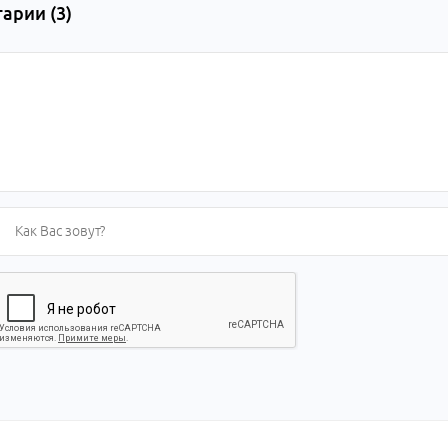
арии (
3
)