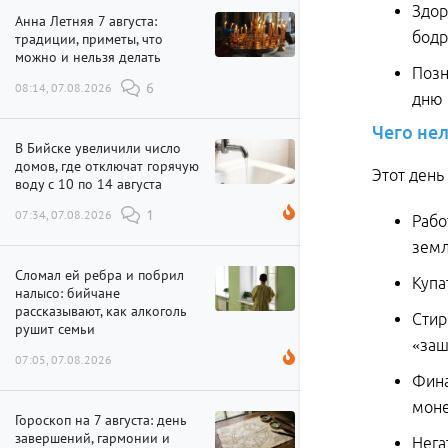
Здор
Анна Летняя 7 августа:
бодр
традиции, приметы, что
можно и нельзя делать
Позн
08:14, 07.08.2026
6
дню 
Чего
нел
В Бийске увеличили число
домов, где отключат горячую
Этот день
воду с 10 по 14 августа
07:34, 07.08.2026
1
Рабо
зем
Сломал ей ребра и побрил
Купа
налысо: бийчане
рассказывают, как алкоголь
Стир
рушит семьи
«заш
07:05, 07.08.2026
Фина
моне
Гороскоп на 7 августа: день
завершений, гармонии и
Нега