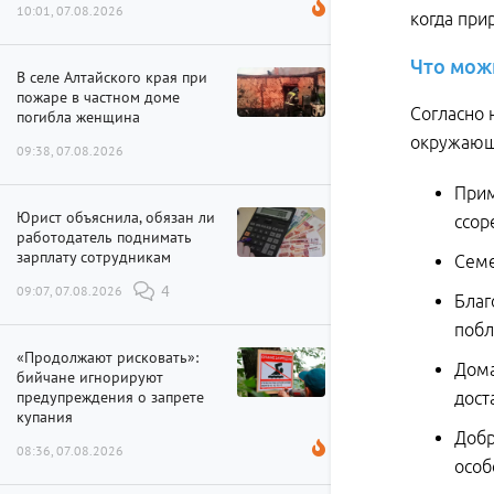
10:01, 07.08.2026
когда при
Что
мож
В селе Алтайского края при
пожаре в частном доме
Согласно 
погибла женщина
окружающ
09:38, 07.08.2026
Прим
Юрист объяснила, обязан ли
ссор
работодатель поднимать
зарплату сотрудникам
Семе
09:07, 07.08.2026
4
Благ
побл
«Продолжают рисковать»:
Дома
бийчане игнорируют
предупреждения о запрете
дост
купания
Добр
08:36, 07.08.2026
особ