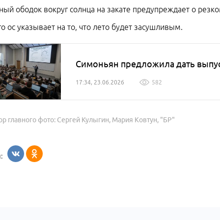
ный ободок вокруг солнца на закате предупреждает о резк
о ос указывает на то, что лето будет засушливым.
Симоньян предложила дать выпус
17:34, 23.06.2026
582
ор главного фото: Сергей Кулыгин, Мария Ковтун, "БР"
: