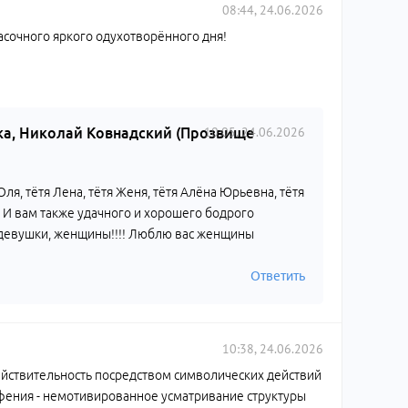
08:44, 24.06.2026
асочного яркого одухотворённого дня!
10:05, 24.06.2026
ка, Николай Ковнадский (Прозвище
 Оля, тётя Лена, тётя Женя, тётя Алёна Юрьевна, тётя
!! И вам также удачного и хорошего бодрого
ам девушки, женщины!!!! Люблю вас женщины
Ответить
10:38, 24.06.2026
йствительность посредством символических действий
офения - немотивированное усматривание структуры