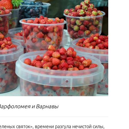
 Варфоломея и Варнавы
еленых святок», времени разгула нечистой силы,