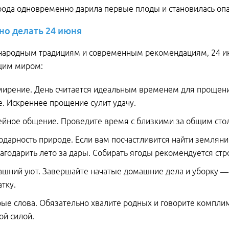
рода одновременно дарила первые плоды и становилась опа
но
делать
24
июня
народным традициям и современным рекомендациям, 24 июн
им миром:
ирение. День считается идеальным временем для прощения
е. Искреннее прощение сулит удачу.
йное общение. Проведите время с близкими за общим сто
одарность природе. Если вам посчастливится найти земляник
агодарить лето за дары. Собирать ягоды рекомендуется стр
шний уют. Завершайте начатые домашние дела и уборку — сч
атку.
ые слова. Обязательно хвалите родных и говорите компли
ой силой.