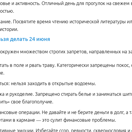
овье и активность. Отличный день для прогулок на свежем 
остью.
ание. Посвятите время чтению исторической литературы и
истории.
ьзя
делать
24
июня
 окружен множеством строгих запретов, направленных на за
тать в поле и рвать траву. Категорически запрещены покос,
ле.
ться: нельзя заходить в открытые водоемы.
ка и рукоделие. Запрещено стирать белье и заниматься ши
ить» свое благополучие.
нсовые операции. Не давайте и не берите деньги в долг, а 
тами в кармане — это сулит финансовые проблемы.
тивные эмоции. Избегайте ссор, ревности, сквернословия и 