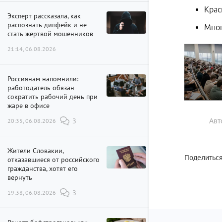
Крас
Эксперт рассказала, как
распознать дипфейк и не
Мног
стать жертвой мошенников
21:14, 06.08.2026
Россиянам напомнили:
работодатель обязан
сократить рабочий день при
жаре в офисе
20:35, 06.08.2026
3
Авт
Жители Словакии,
Поделиться
отказавшиеся от российского
гражданства, хотят его
вернуть
19:38, 06.08.2026
3