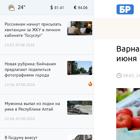
24°
81.41
94.06
Россиянам начнут присылать
квитанции за ЖКУ в личном
кабинете "Госуслуг"
13:07, 07.08.2026
Варна
июня
Новая рубрика: бийчанам
предлагают поделиться
фотографиями города
08:02, 2
12:36, 07.08.2026
Мужчина выпал из лодки на
реке в Республике Алтай
12:04, 07.08.2026
В Госдуму внесут