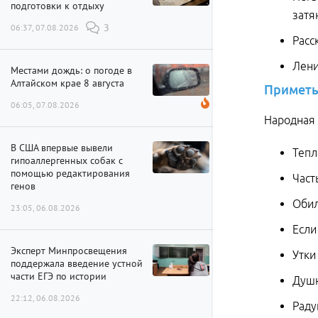
подготовки к отдыху
затя
06:37, 07.08.2026
3
Расс
Лени
Местами дождь: о погоде в
Алтайском крае 8 августа
Примет
06:05, 07.08.2026
Народная 
В США впервые вывели
Тепл
гипоаллергенных собак с
помощью редактирования
Част
генов
Обил
23:05, 06.08.2026
Если
Эксперт Минпросвещения
Утки
поддержала введение устной
части ЕГЭ по истории
Душн
22:12, 06.08.2026
Раду