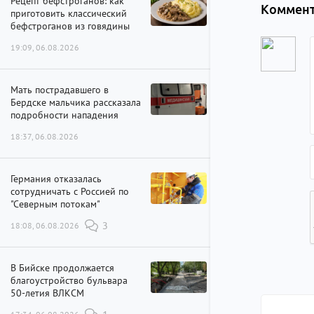
Рецепт бефстроганов: как
Коммент
приготовить классический
бефстроганов из говядины
19:09, 06.08.2026
Мать пострадавшего в
Бердске мальчика рассказала
подробности нападения
18:37, 06.08.2026
Германия отказалась
сотрудничать с Россией по
"Северным потокам"
18:08, 06.08.2026
3
В Бийске продолжается
благоустройство бульвара
50-летия ВЛКСМ