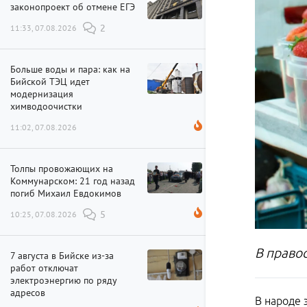
законопроект об отмене ЕГЭ
11:33, 07.08.2026
2
Больше воды и пара: как на
Бийской ТЭЦ идет
модернизация
химводоочистки
11:02, 07.08.2026
Толпы провожающих на
Коммунарском: 21 год назад
погиб Михаил Евдокимов
10:25, 07.08.2026
5
В право
7 августа в Бийске из-за
работ отключат
электроэнергию по ряду
адресов
В народе 