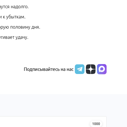
утся надолго.
и к убыткам.
орую половину дня.
гивает удачу.
Подписывайтесь на нас
1000