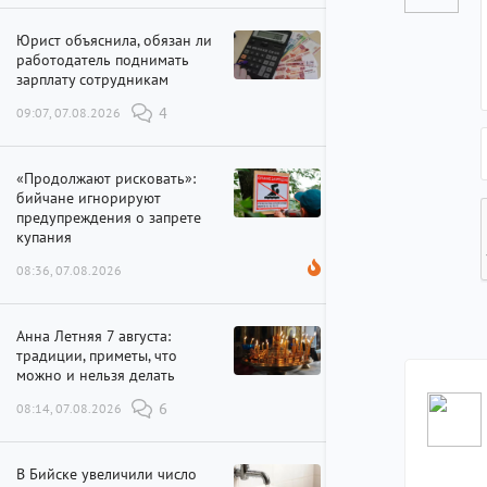
Юрист объяснила, обязан ли
работодатель поднимать
зарплату сотрудникам
09:07, 07.08.2026
4
«Продолжают рисковать»:
бийчане игнорируют
предупреждения о запрете
купания
08:36, 07.08.2026
Анна Летняя 7 августа:
традиции, приметы, что
можно и нельзя делать
08:14, 07.08.2026
6
В Бийске увеличили число