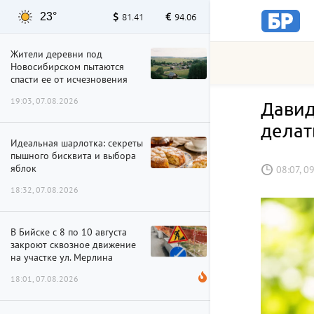
23°
81.41
94.06
Жители деревни под
Новосибирском пытаются
спасти ее от исчезновения
19:03, 07.08.2026
Давид
делат
Идеальная шарлотка: секреты
пышного бисквита и выбора
яблок
08:07, 0
18:32, 07.08.2026
В Бийске с 8 по 10 августа
закроют сквозное движение
на участке ул. Мерлина
18:01, 07.08.2026