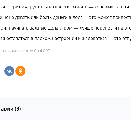
зя ссориться, ругаться и сквернословить — конфликты затян
ещено давать или брать деньги в долг — это может привест
тоит начинать важные дела утром — лучше перенести на вт
зя оставаться в плохом настроении и жаловаться — это отпу
ор главного фото: ChatGPT
:
арии (
3
)