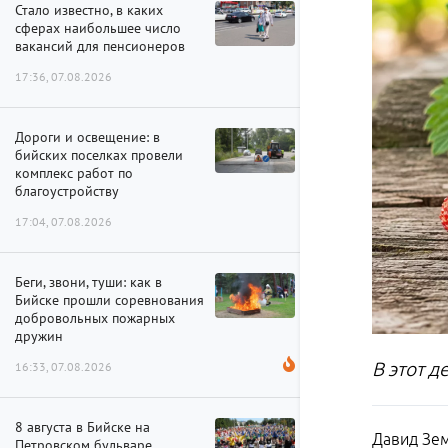
Стало известно, в каких
сферах наибольшее число
вакансий для пенсионеров
17:36, 07.08.2026
Дороги и освещение: в
бийских поселках провели
комплекс работ по
благоустройству
17:04, 07.08.2026
Беги, звони, туши: как в
Бийске прошли соревнования
добровольных пожарных
дружин
В этот д
16:33, 07.08.2026
8 августа в Бийске на
Давид Зем
Петровском бульваре