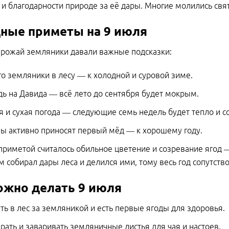
и благодарности природе за её дары. Многие молились свя
ные приметы на 9 июля
урожай земляники давали важные подсказки:
о земляники в лесу — к холодной и суровой зиме.
ь на Давида — всё лето до сентября будет мокрым.
я и сухая погода — следующие семь недель будет тепло и с
ы активно приносят первый мёд — к хорошему году.
риметой считалось обильное цветение и созревание ягод — 
 собирал дары леса и делился ими, тому весь год сопутство
ожно делать 9 июля
ть в лес за земляникой и есть первые ягоды для здоровья.
рать и заваривать земляничные листья для чая и настоев.