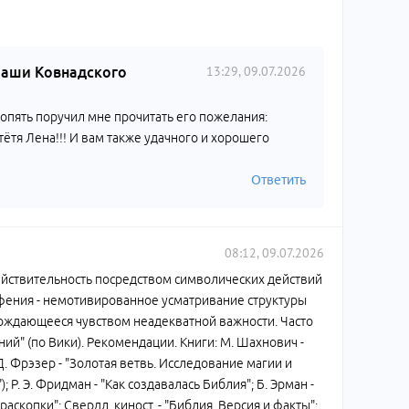
13:29, 09.07.2026
лаши Ковнадского
у опять поручил мне прочитать его пожелания:
 тётя Лена!!! И вам также удачного и хорошего
Ответить
08:12, 09.07.2026
йствительность посредством символических действий
офения - немотивированное усматривание структуры
ождающееся чувством неадекватной важности. Часто
" (по Вики). Рекомендации. Книги: М. Шахнович -
 Д. Фрэзер - "Золотая ветвь. Исследование магии и
; Р. Э. Фридман - "Как создавалась Библия"; Б. Эрман -
раскопки"; Свердл. киност. - "Библия. Версия и факты";