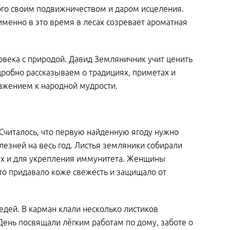
ного своим подвижничеством и даром исцеления.
именно в это время в лесах созревает ароматная
ловека с природой. Давид Земляничник учит ценить
дробно рассказываем о традициях, приметах и
важением к народной мудрости.
 Считалось, что первую найденную ягоду нужно
лезней на весь год. Листья земляники собирали
ках и для укрепления иммунитета. Женщины
то придавало коже свежесть и защищало от
едей. В карман клали несколько листиков
День посвящали лёгким работам по дому, заботе о