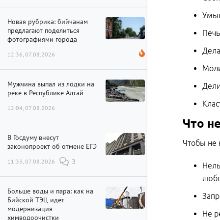
Умыв
Новая рубрика: бийчанам
предлагают поделиться
Печь
фотографиями города
Дела
12:36, 07.08.2026
Моли
Мужчина выпал из лодки на
Дели
реке в Республике Алтай
Клас
12:04, 07.08.2026
Что н
В Госдуму внесут
Чтобы не 
законопроект об отмене ЕГЭ
11:33, 07.08.2026
3
Нель
любв
Больше воды и пара: как на
Запр
Бийской ТЭЦ идет
модернизация
Не р
химводоочистки