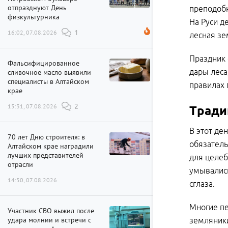
отпразднуют День
преподобн
физкультурника
На Руси д
16:02, 07.08.2026
1
лесная зе
Праздник 
Фальсифицированное
дары леса
сливочное масло выявили
специалисты в Алтайском
правилах 
крае
15:31, 07.08.2026
2
Тради
В этот де
70 лет Дню строителя: в
обязатель
Алтайском крае наградили
лучших представителей
для целеб
отрасли
умывались
14:50, 07.08.2026
сглаза.
Многие пе
Участник СВО выжил после
удара молнии и встречи с
земляники