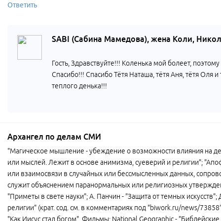
Ответить
SABI (Сабина Мамедова), жена Коли, Нико
Гость, Здравствуйте!!! Коленька мой болеет, поэтом
Спасибо!!! Спасибо Тётя Наташа, тётя Аня, тётя Оля и
теплого денька!!!
Архангел по делам СМИ
"Магическое мышление - убеждение о возможности влияния на де
или мыслей. Лежит в основе анимизма, суеверий и религии"; "Ап
или взаимосвязи в случайных или бессмысленных данных, сопров
служит объяснением паранормальных или религиозных утверждений
"Приметы в свете науки"; А. Панчин - "Защита от темных искусств";
религии" (крат. сод. см. в комментариях под "biwork.ru/news/73858")
"Как Иисус стал богом". Фильмы: National Geographic - "Библейские 