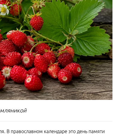
земляникой
я. В православном календаре это день памяти