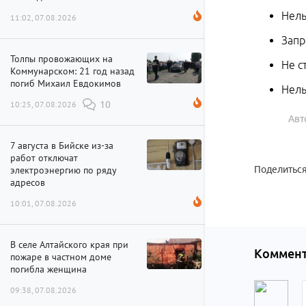
Нель
11:02, 07.08.2026
Запр
Толпы провожающих на
Не с
Коммунарском: 21 год назад
погиб Михаил Евдокимов
Нель
10:25, 07.08.2026
10
Авт
7 августа в Бийске из-за
работ отключат
электроэнергию по ряду
Поделиться
адресов
10:01, 07.08.2026
В селе Алтайского края при
Коммент
пожаре в частном доме
погибла женщина
09:38, 07.08.2026