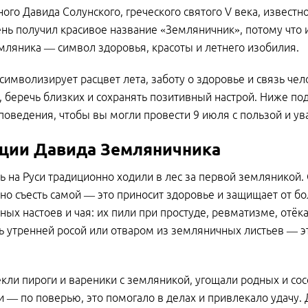
ого Давида Солунского, греческого святого V века, извест
ень получил красивое название «Земляничник», потому что 
мляника — символ здоровья, красоты и летнего изобилия.
символизирует расцвет лета, заботу о здоровье и связь че
, беречь близких и сохранять позитивный настрой. Ниже по
поведения, чтобы вы могли провести 9 июля с пользой и у
ции Давида Земляничника
нь на Руси традиционно ходили в лес за первой земляникой.
но съесть самой — это приносит здоровье и защищает от бо
ных настоев и чая: их пили при простуде, ревматизме, отё
 утренней росой или отваром из земляничных листьев — э
кли пироги и вареники с земляникой, угощали родных и сос
 — по поверью, это помогало в делах и привлекало удачу. 