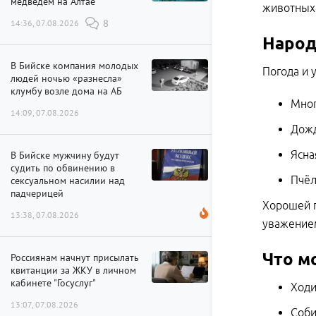
медведем на Алтае
животных 
14:36, 07.08.2026
8
Народ
В Бийске компания молодых
Погода и 
людей ночью «разнесла»
клумбу возле дома на АБ
Мног
14:09, 07.08.2026
Дожд
Ясна
В Бийске мужчину будут
судить по обвинению в
Пчёл
сексуальном насилии над
падчерицей
Хорошей п
13:38, 07.08.2026
уважением
Что м
Россиянам начнут присылать
квитанции за ЖКУ в личном
кабинете "Госуслуг"
Ходи
13:07, 07.08.2026
Соби