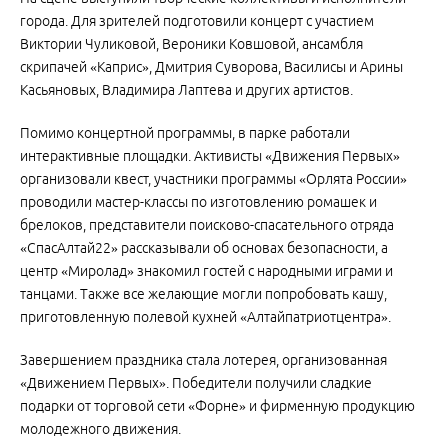
города. Для зрителей подготовили концерт с участием
Виктории Чуликовой, Вероники Ковшовой, ансамбля
скрипачей «Каприс», Дмитрия Суворова, Василисы и Арины
Касьяновых, Владимира Лаптева и других артистов.
Помимо концертной программы, в парке работали
интерактивные площадки. Активисты «Движения Первых»
организовали квест, участники программы «Орлята России»
проводили мастер-классы по изготовлению ромашек и
брелоков, представители поисково-спасательного отряда
«СпасАлтай22» рассказывали об основах безопасности, а
центр «Миролад» знакомил гостей с народными играми и
танцами. Также все желающие могли попробовать кашу,
приготовленную полевой кухней «Алтайпатриотцентра».
Завершением праздника стала лотерея, организованная
«Движением Первых». Победители получили сладкие
подарки от торговой сети «Форне» и фирменную продукцию
молодежного движения.