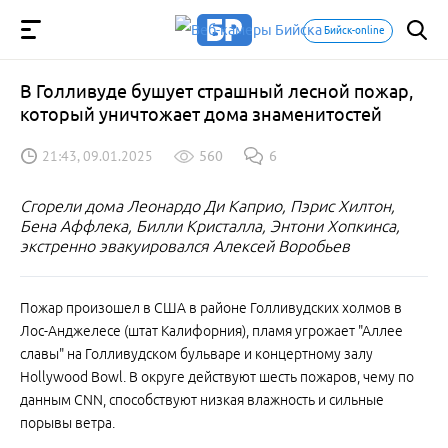
Бийск-online
В Голливуде бушует страшный лесной пожар,
который уничтожает дома знаменитостей
21:43, 09.01.2025
560
6
Сгорели дома Леонардо Ди Каприо, Пэрис Хилтон,
Бена Аффлека, Билли Кристалла, Энтони Хопкинса,
экстренно эвакуировался Алексей Воробьев
Пожар произошел в США в районе Голливудских холмов в
Лос-Анджелесе (штат Калифорния), пламя угрожает "Аллее
славы" на Голливудском бульваре и концертному залу
Hollywood Bowl. В округе действуют шесть пожаров, чему по
данным CNN, способствуют низкая влажность и сильные
порывы ветра.