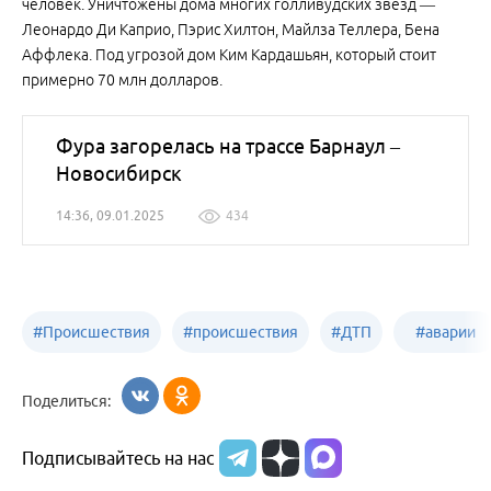
человек. Уничтожены дома многих голливудских звезд —
Леонардо Ди Каприо, Пэрис Хилтон, Майлза Теллера, Бена
Аффлека. Под угрозой дом Ким Кардашьян, который стоит
примерно 70 млн долларов.
Фура загорелась на трассе Барнаул –
Новосибирск
14:36, 09.01.2025
434
#
Происшествия
#
происшествия
#
ДТП
#
аварии
Бийск
Алтайский край
в
Поделиться:
Бийске
Подписывайтесь на нас