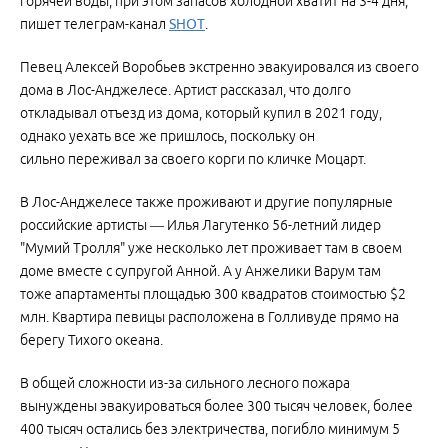
горячей воды, при этом запасов холодной хватит на 3-4 дня,
пишет телеграм-канал
SHOT
.
Певец Алексей Воробьев экстренно эвакуировался из своего
дома в Лос-Анджелесе. Артист рассказал, что долго
откладывал отъезд из дома, который купил в 2021 году,
однако уехать все же пришлось, поскольку он
сильно переживал за своего корги по кличке Моцарт.
В Лос-Анджелесе также проживают и другие популярные
российские артисты — Илья Лагутенко 56-летний лидер
"Мумий Тролля" уже несколько лет проживает там в своем
доме вместе с супругой Анной. А у Анжелики Варум там
тоже апартаменты площадью 300 квадратов стоимостью $2
млн. Квартира певицы расположена в Голливуде прямо на
берегу Тихого океана.
В общей сложности из-за сильного лесного пожара
вынуждены эвакуироваться более 300 тысяч человек, более
400 тысяч остались без электричества, погибло минимум 5