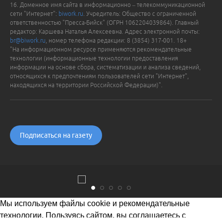
16. Доменное имя сайта в информационно – телекоммуникационной
сети "Интернет":
biwork.ru
. Учредитель: Общество с ограниченной
ответственностью "Пресса-Бийск" (ОГРН 1062204039864). Главный
редактор: Каршева Наталья Алексеевна. Адрес электронной почты:
br@biwork.ru
, номер телефона редакции: 8 (3854) 317-001. 18+
"На информационном ресурсе применяются рекомендательные
технологии (информационные технологии предоставления
информации на основе сбора, систематизации и анализа сведений,
относящихся к предпочтениям пользователей сети "Интернет",
находящихся на территории Российской Федерации)".
Подписаться на газету
Мы используем файлы cookie и рекомендательные
технологии. Пользуясь сайтом, вы соглашаетесь с