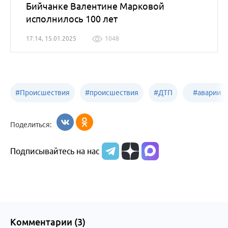
Бийчанке Валентине Марковой
исполнилось 100 лет
17:14, 15.01.2025
1048
#
Происшествия
#
происшествия
#
ДТП
#
аварии
Бийск
Алтайский край
в
Поделиться:
Бийске
Подписывайтесь на нас
Комментарии (
3
)