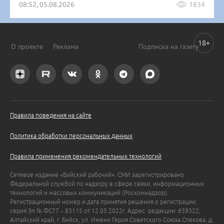
08:52, 05.08.2026
1834
18+
О проекте
Реклама
Подписка на газету
Правила поведения на сайте
Политика обработки персональных данных
Правила применения рекомендательных технологий
Сетевое издание «Бийский рабочий». СМИ зарегистрировано
Федеральной службой по надзору в сфере связи, информационных
технологий и массовых коммуникаций (Роскомнадзор).
Регистрационный номер и дата принятия решения о регистрации:
серия Эл № ФС77 – 83115 от 12.05.2022г. Адрес: редакции: 659322,
Алтайский край, г. Бийск, ул. Имени Героя Советского Союза Спекова, д.