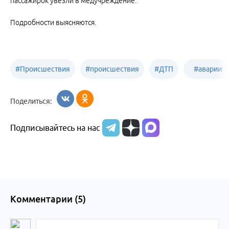
пассажирок увезли в медучреждение.
Подробности выясняются.
#
Происшествия
#
происшествия
#
ДТП
#
аварии
Бийск
Алтайский край
в
Поделиться:
Бийске
Подписывайтесь на нас
Комментарии (
5
)