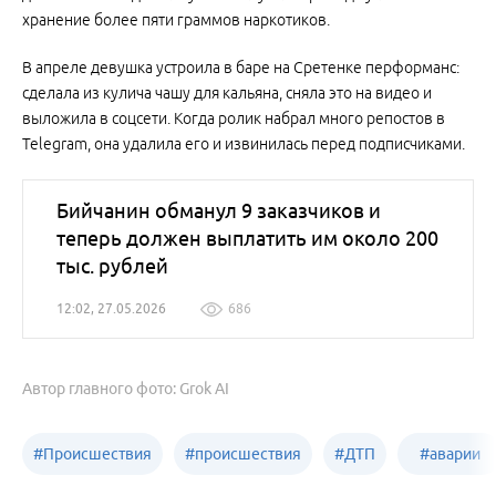
хранение более пяти граммов наркотиков.
В апреле девушка устроила в баре на Сретенке перформанс:
сделала из кулича чашу для кальяна, сняла это на видео и
выложила в соцсети. Когда ролик набрал много репостов в
Telegram, она удалила его и извинилась перед подписчиками.
Бийчанин обманул 9 заказчиков и
теперь должен выплатить им около 200
тыс. рублей
12:02, 27.05.2026
686
Автор главного фото: Grok AI
#
Происшествия
#
происшествия
#
ДТП
#
аварии