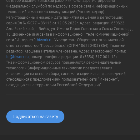
Сетевое издание «Бийский рабочий». СМИ зарегистрировано
Федеральной службой по надзору в сфере связи, информационных
технологий и массовых коммуникаций (Роскомнадзор).
Регистрационный номер и дата принятия решения о регистрации:
серия Эл № ФС77 – 83115 от 12.05.2022г. Адрес: редакции: 659322,
Алтайский край, г. Бийск, ул. Имени Героя Советского Союза Спекова, д.
16. Доменное имя сайта в информационно – телекоммуникационной
сети "Интернет":
biwork.ru
. Учредитель: Общество с ограниченной
ответственностью "Пресса-Бийск" (ОГРН 1062204039864). Главный
редактор: Каршева Наталья Алексеевна. Адрес электронной почты:
br@biwork.ru
, номер телефона редакции: 8 (3854) 317-001. 18+
"На информационном ресурсе применяются рекомендательные
технологии (информационные технологии предоставления
информации на основе сбора, систематизации и анализа сведений,
относящихся к предпочтениям пользователей сети "Интернет",
находящихся на территории Российской Федерации)".
Подписаться на газету