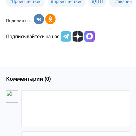
#
Происшествия
#
происшествия
#
ДТП
#
аварии
Бийск
Алтайский край
в
Поделиться:
Бийске
Подписывайтесь на нас
Комментарии (
0
)