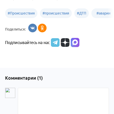
#
Происшествия
#
происшествия
#
ДТП
#
аварии
Бийск
Алтайский край
в
Поделиться:
Бийске
Подписывайтесь на нас
Комментарии (
1
)