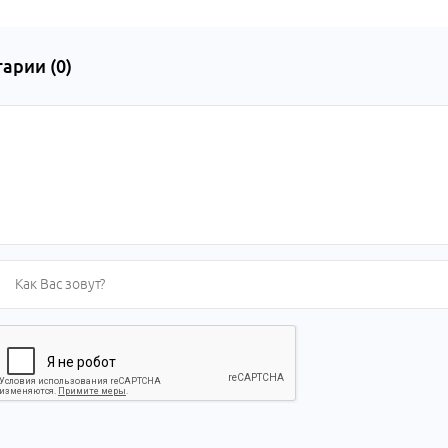
арии (
0
)