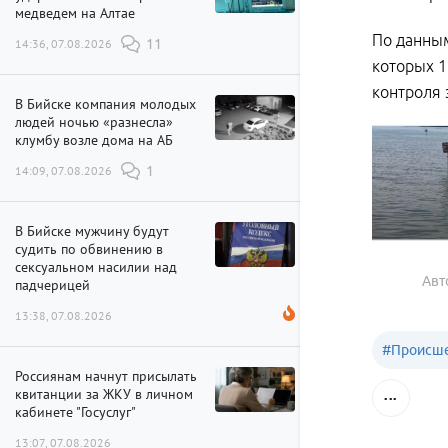
медведем на Алтае
По данным
14:36, 07.08.2026
11
которых 1
контроля 
В Бийске компания молодых
людей ночью «разнесла»
клумбу возле дома на АБ
14:09, 07.08.2026
1
В Бийске мужчину будут
судить по обвинению в
сексуальном насилии над
Авт
падчерицей
13:38, 07.08.2026
#
Происше
Россиянам начнут присылать
квитанции за ЖКУ в личном
кабинете "Госуслуг"
13:07, 07.08.2026