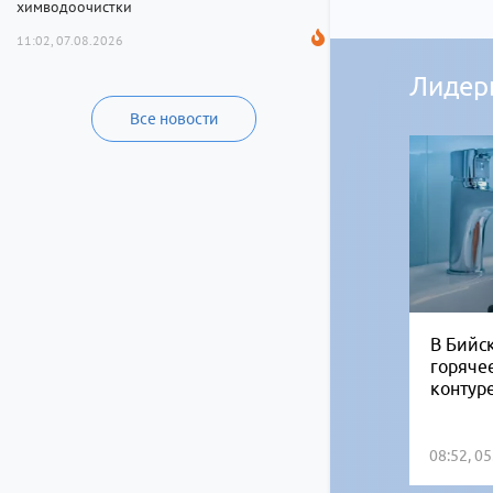
химводоочистки
11:02, 07.08.2026
Лидер
Все новости
В Бийск
горяче
контур
08:52, 0