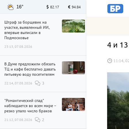
16°
82.17
94.84
Штраф за борщевик на
участке, выявленный ИИ,
впервые выписали в
Подмосковье
4 и 1
23:13, 07.08.2026
11:14, 0
В Думе предложили обязать
ТЦ и кафе бесплатно давать
питьевую воду посетителям
22:14, 07.08.2026
3
"Романтический спад"
наблюдается во всем мире –
резко упало число браков
21:12, 07.08.2026
2