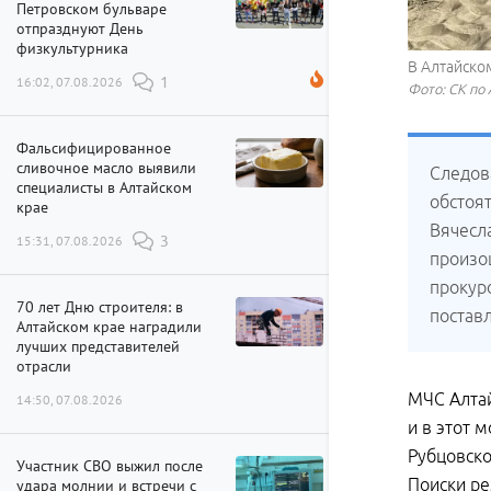
Петровском бульваре
отпразднуют День
физкультурника
В Алтайском
16:02, 07.08.2026
1
Фото: СК по
Фальсифицированное
сливочное масло выявили
Следов
специалисты в Алтайском
обстоя
крае
Вячесл
15:31, 07.08.2026
3
произо
прокур
70 лет Дню строителя: в
постав
Алтайском крае наградили
лучших представителей
отрасли
МЧС Алтай
14:50, 07.08.2026
и в этот 
Рубцовско
Участник СВО выжил после
Поиски ре
удара молнии и встречи с