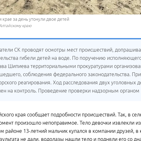
 крае за день утонули двое детей
 Алтайскому краю
атели СК проводят осмотры мест происшествий, допрашива
тельства гибели детей на воде. По поручению исполняющего
ава Шипиева территориальными прокуратурами организова
шедшего, соблюдения федерального законодательства. При
орского реагирования. Ход расследования двух уголовных 
лен на контроль. Проведение проверки надзорным органом
ского края сообщает подробности происшествий. Так, в се
момент произошло непоправимое. Тело девочки извлекли из 
м районе 13-летний мальчик купался в компании друзей, в к
зультата не дали, водолазы нашли тело и подняли его со дн