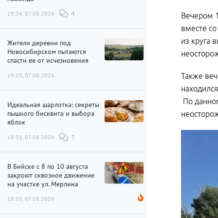
19:34, 07.08.2026
4
Вечером 1
вместе со
из круга 
Жители деревни под
Новосибирском пытаются
неосторож
спасти ее от исчезновения
19:03, 07.08.2026
Также веч
находился
По данном
Идеальная шарлотка: секреты
пышного бисквита и выбора
неосторож
яблок
18:32, 07.08.2026
1
В Бийске с 8 по 10 августа
закроют сквозное движение
на участке ул. Мерлина
18:01, 07.08.2026