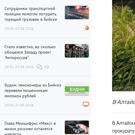
Сотрудники транспортной
полиции помогли потушить
горящий грузовик в Бийске
20:45, 07.08.2026
Стало известно, во сколько
обошелся Западу проект
"Антироссия"
20:31, 07.08.2026
10
Будни: пенсионеры из Бийска
перевели мошенникам
миллион рублей
В Алтайс
20:00, 07.08.2026
В Алтайск
Глава Минцифры: «Макс» в
жизни россиян останется
прокурату
навсегда