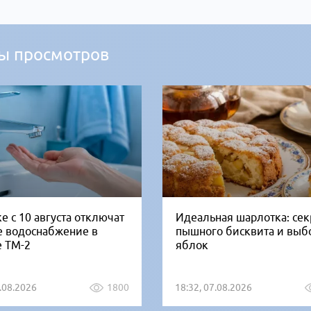
ы просмотров
е с 10 августа отключат
Идеальная шарлотка: се
е водоснабжение в
пышного бисквита и выб
е ТМ-2
яблок
5.08.2026
1800
18:32, 07.08.2026