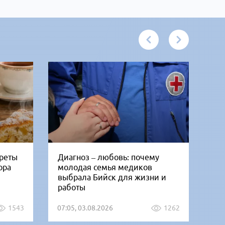
креты
Диагноз – любовь: почему
Би
ора
молодая семья медиков
от
выбрала Бийск для жизни и
дн
работы
1543
07:05, 03.08.2026
1262
12: