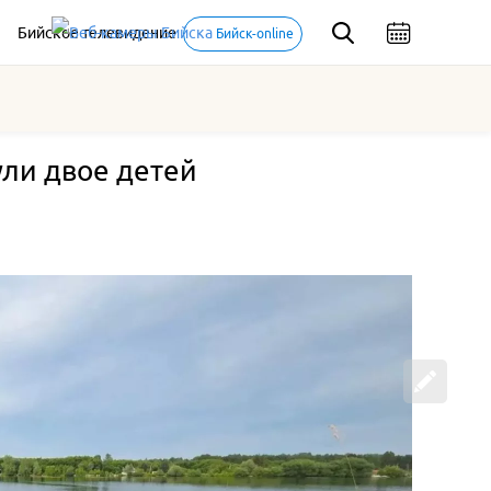
Бийское телевидение
Бийск-online
нули двое детей