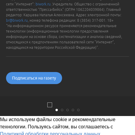
сети "Интернет":
biwork.ru
. Учредитель: Общество с ограниченной
ответственностью "Пресса-Бийск" (ОГРН 1062204039864). Главный
редактор: Каршева Наталья Алексеевна. Адрес электронной почты:
br@biwork.ru
, номер телефона редакции: 8 (3854) 317-001. 18+
"На информационном ресурсе применяются рекомендательные
технологии (информационные технологии предоставления
информации на основе сбора, систематизации и анализа сведений,
относящихся к предпочтениям пользователей сети "Интернет",
находящихся на территории Российской Федерации)".
Подписаться на газету
Мы используем файлы cookie и рекомендательные
технологии. Пользуясь сайтом, вы соглашаетесь с
Политикой обработки персональных данных