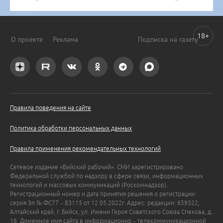
18+
О проекте
Реклама
Подписка на газету
Правила поведения на сайте
Политика обработки персональных данных
Правила применения рекомендательных технологий
Сетевое издание «Бийский рабочий». СМИ зарегистрировано
Федеральной службой по надзору в сфере связи, информационных
технологий и массовых коммуникаций (Роскомнадзор).
Регистрационный номер и дата принятия решения о регистрации:
серия Эл № ФС77 – 83115 от 12.05.2022г. Адрес: редакции: 659322,
Алтайский край, г. Бийск, ул. Имени Героя Советского Союза Спекова, д.
16. Доменное имя сайта в информационно – телекоммуникационной