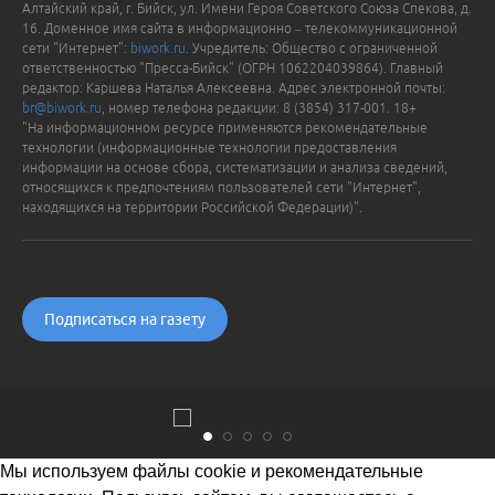
Алтайский край, г. Бийск, ул. Имени Героя Советского Союза Спекова, д.
16. Доменное имя сайта в информационно – телекоммуникационной
сети "Интернет":
biwork.ru
. Учредитель: Общество с ограниченной
ответственностью "Пресса-Бийск" (ОГРН 1062204039864). Главный
редактор: Каршева Наталья Алексеевна. Адрес электронной почты:
br@biwork.ru
, номер телефона редакции: 8 (3854) 317-001. 18+
"На информационном ресурсе применяются рекомендательные
технологии (информационные технологии предоставления
информации на основе сбора, систематизации и анализа сведений,
относящихся к предпочтениям пользователей сети "Интернет",
находящихся на территории Российской Федерации)".
Подписаться на газету
Мы используем файлы cookie и рекомендательные