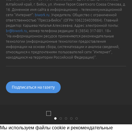
Алтайский край, г. Бийск, ул. Имени Героя Советского Союза Спекова, д.
16. Доменное имя сайта в информационно – телекоммуникационной
сети "Интернет":
biwork.ru
. Учредитель: Общество с ограниченной
ответственностью "Пресса-Бийск" (ОГРН 1062204039864). Главный
редактор: Каршева Наталья Алексеевна. Адрес электронной почты:
br@biwork.ru
, номер телефона редакции: 8 (3854) 317-001. 18+
"На информационном ресурсе применяются рекомендательные
технологии (информационные технологии предоставления
информации на основе сбора, систематизации и анализа сведений,
относящихся к предпочтениям пользователей сети "Интернет",
находящихся на территории Российской Федерации)".
Подписаться на газету
Мы используем файлы cookie и рекомендательные