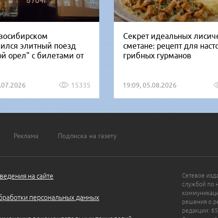
восибирском
Секрет идеальных лисич
вился элитный поезд
сметане: рецепт для нас
ой орел" с билетами от
грибных гурманов
1.07.2026
15335
19:09, 05.08.2026
Реклама
Подписка на газету
ведения на сайте
Сетевое изд
службой по 
коммуникаци
бработки персональных данных
решения о ре
редакции: 65