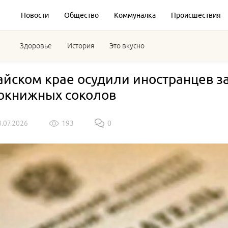
Новости
Общество
Коммуналка
Происшествия
Здоровье
История
Это вкусно
айском крае осудили иностранцев з
окнижных соколов
8.07.2026
193
0