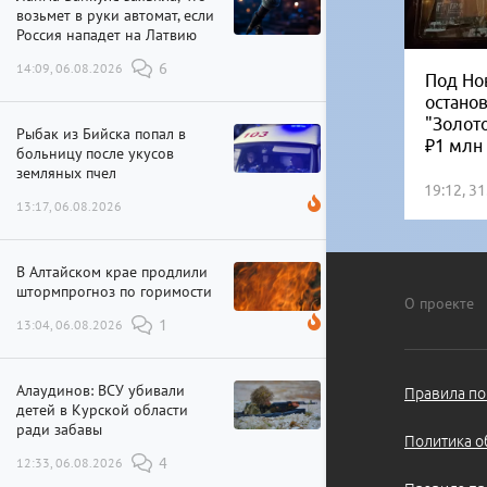
возьмет в руки автомат, если
Россия нападет на Латвию
14:09, 06.08.2026
6
Под Но
остано
"Золот
Рыбак из Бийска попал в
₽1 млн
больницу после укусов
земляных пчел
19:12, 3
13:17, 06.08.2026
В Алтайском крае продлили
штормпрогноз по горимости
О проекте
13:04, 06.08.2026
1
Алаудинов: ВСУ убивали
Правила по
детей в Курской области
ради забавы
Политика о
12:33, 06.08.2026
4