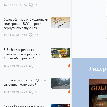
16:07, 06.08.2026
9
Соловьёв назвал биодронами
киллеров от ВСУ и просит
вернуть смертную казнь
15:45, 06.08.2026
11
В Бийске перекроют
движение на перекрестке
Ленина-Мопровский
15:05, 06.08.2026
1
Лидер
В Бийске произошло ДТП на
ул. Социалистической
14:39, 06.08.2026
3
Лайма Вайкуле заявила, что