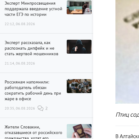
Эксперт Минпросвещения
поддержала введение устной
части ЕГЭ по истории
22:12, 06.08.2026
Эксперт рассказала, как
распознать дипфейк и не
стать жертвой мошенников
21:14, 06.08.2026
Россиянам напомнили:
работодатель обязан
сократить рабочий день при
жаре в офисе
20:35, 06.08.2026
2
Птиц со
Жители Словакии,
отказавшиеся от российского
В Алтайск
гражданства, хотят его