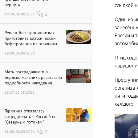
вернуть
ссылкой н
19:38, 06.08.2026
2
Один из и
занесённы
Рецепт бефстроганов: как
России и 
приготовить классический
автомобил
бефстроганов из говядины
19:09, 06.08.2026
Птиц соде
нарушения
Мать пострадавшего в
Бердске мальчика рассказала
Преступни
подробности нападения
организат
18:37, 06.08.2026
пяти года
каждого.
Германия отказалась
сотрудничать с Россией по
"Северным потокам"
18:08, 06.08.2026
2