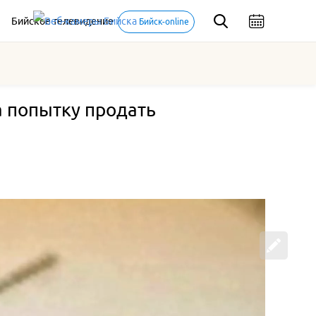
Бийское телевидение
Бийск-online
а попытку продать