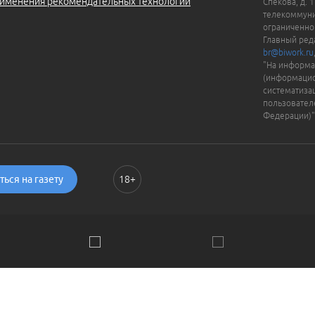
именения рекомендательных технологий
Спекова, д. 
телекоммуни
ограниченно
Главный ред
br@biwork.ru
"На информа
(информацио
систематиза
пользовател
Федерации)"
ься на газету
18+
ии. Пользуясь сайтом, вы соглашаетесь с
Политикой обраб