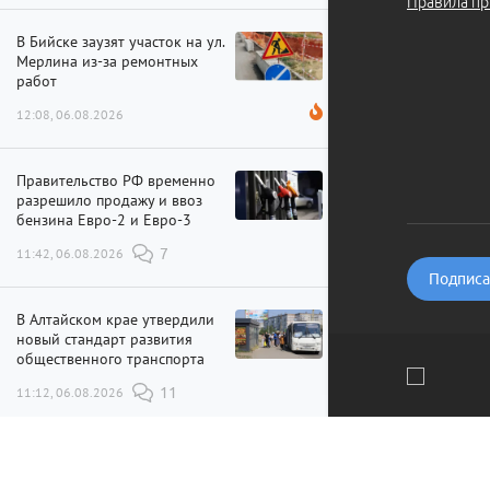
Правила пр
В Бийске заузят участок на ул.
Мерлина из-за ремонтных
работ
12:08, 06.08.2026
Правительство РФ временно
разрешило продажу и ввоз
бензина Евро-2 и Евро-3
11:42, 06.08.2026
7
Подписат
В Алтайском крае утвердили
новый стандарт развития
общественного транспорта
11:12, 06.08.2026
11
Мы используем файлы cookie и рекомендательные технолог
Все новости
Понятно