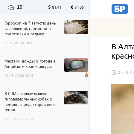
19°
81.41
94.06
Гороскоп на 7 августа: день
завершений, гармонии и
подготовки к отдыху
06:37, 07.08.2026
В Алт
красн
Местами дождь: о погоде в
Алтайском крае 8 августа
07:34, 0
06:05, 07.08.2026
В США впервые вывели
гипоаллергенных собак с
помощью редактирования
генов
23:05, 06.08.2026