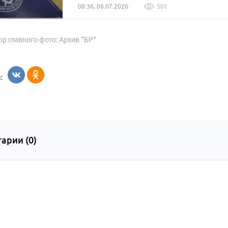
08:36, 06.07.2026
501
ор главного фото: Архив "БР"
:
арии (
0
)