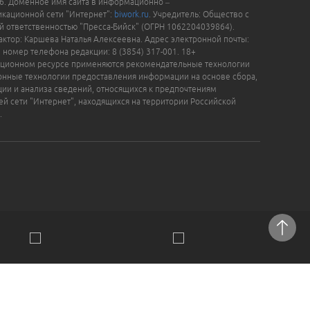
16. Доменное имя сайта в информационно –
кационной сети "Интернет":
biwork.ru
. Учредитель: Общество с
й ответственностью "Пресса-Бийск" (ОГРН 1062204039864).
актор: Каршева Наталья Алексеевна. Адрес электронной почты:
, номер телефона редакции: 8 (3854) 317-001. 18+
ционном ресурсе применяются рекомендательные технологии
нные технологии предоставления информации на основе сбора,
ции и анализа сведений, относящихся к предпочтениям
ей сети "Интернет", находящихся на территории Российской
.
отки персональных данных