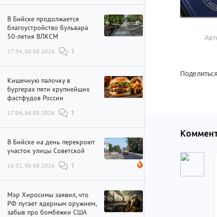
В Бийске продолжается
благоустройство бульвара
50-летия ВЛКСМ
Авт
17:34, 06.08.2026
1
Поделиться
Кишечную палочку в
бургерах пяти крупнейших
фастфудов России
17:04, 06.08.2026
1
Коммент
В Бийске на день перекроют
участок улицы Советской
16:32, 06.08.2026
1
Мэр Хиросимы заявил, что
РФ пугает ядерным оружием,
забыв про бомбёжки США