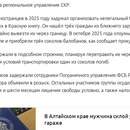
а региональное управление СКР.
ностранцев в 2025 году задумал организовать нелегальный
х в Красную книгу. Он нашёл трёх граждан из ближнего зар
тайно вывезти их через границу. В октябре 2025 года злоу
е и приобрели трёх соколов-балобанов, как сообщает проку
ржали в подсобном строении, планируя переправить их чере
 условий транспортировки один из соколов погиб.
ков задержали сотрудники Пограничного управления ФСБ Ро
ора объявили в розыск. Остальных участников группы осуди
м и шести месяцам лишения свободы условно, а также нало
В Алтайском крае мужчина силой 
гараже