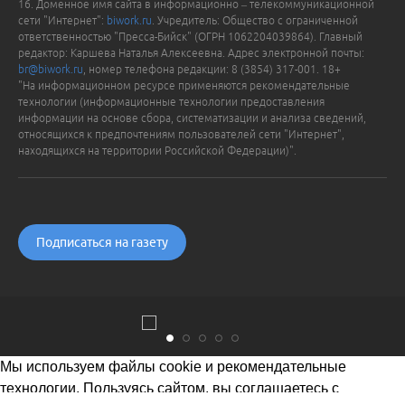
16. Доменное имя сайта в информационно – телекоммуникационной
сети "Интернет":
biwork.ru
. Учредитель: Общество с ограниченной
ответственностью "Пресса-Бийск" (ОГРН 1062204039864). Главный
редактор: Каршева Наталья Алексеевна. Адрес электронной почты:
br@biwork.ru
, номер телефона редакции: 8 (3854) 317-001. 18+
"На информационном ресурсе применяются рекомендательные
технологии (информационные технологии предоставления
информации на основе сбора, систематизации и анализа сведений,
относящихся к предпочтениям пользователей сети "Интернет",
находящихся на территории Российской Федерации)".
Подписаться на газету
Мы используем файлы cookie и рекомендательные
технологии. Пользуясь сайтом, вы соглашаетесь с