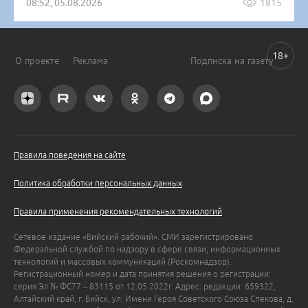
08:52, 05.08.2026
1815
18+
О проекте
Реклама
Подписка на газету
Правила поведения на сайте
Политика обработки персональных данных
Правила применения рекомендательных технологий
Сетевое издание «Бийский рабочий». СМИ зарегистрировано
Федеральной службой по надзору в сфере связи, информационных
технологий и массовых коммуникаций (Роскомнадзор).
Регистрационный номер и дата принятия решения о регистрации:
серия Эл № ФС77 – 83115 от 12.05.2022г. Адрес: редакции: 659322,
Алтайский край, г. Бийск, ул. Имени Героя Советского Союза Спекова, д.