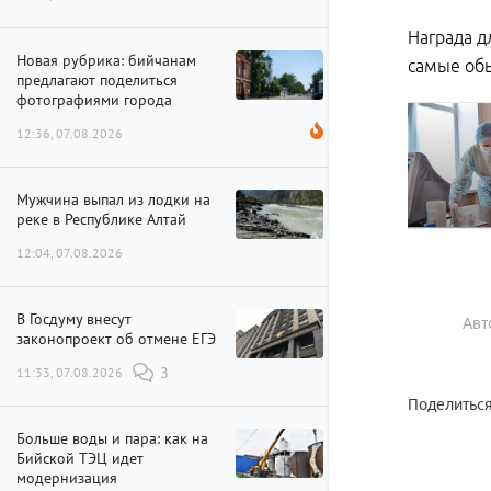
Награда д
Новая рубрика: бийчанам
самые обы
предлагают поделиться
фотографиями города
12:36, 07.08.2026
Мужчина выпал из лодки на
реке в Республике Алтай
12:04, 07.08.2026
В Госдуму внесут
Авт
законопроект об отмене ЕГЭ
11:33, 07.08.2026
3
Поделиться
Больше воды и пара: как на
Бийской ТЭЦ идет
модернизация