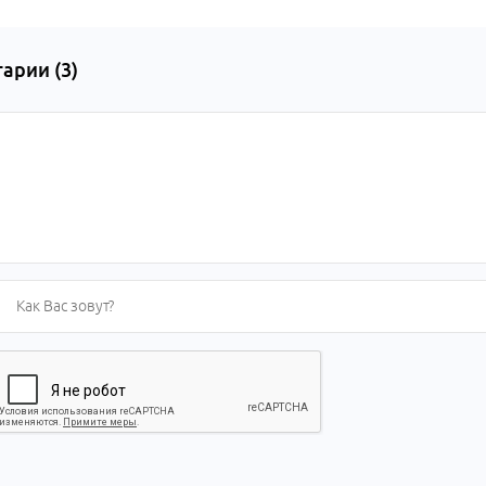
арии (
3
)