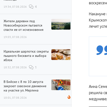
воскресен
19:34, 07.08.2026
4
Накануне 
Крымского
Жители деревни под
Новосибирском пытаются
лечит усп
спасти ее от исчезновения
19:03, 07.08.2026
Идеальная шарлотка: секреты
пышного бисквита и выбора
яблок
18:32, 07.08.2026
1
В Бийске с 8 по 10 августа
закроют сквозное движение
Анна Семе
на участке ул. Мерлина
решила св
18:01, 07.08.2026
медунивер