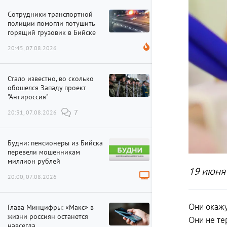
Сотрудники транспортной
полиции помогли потушить
горящий грузовик в Бийске
20:45, 07.08.2026
Стало известно, во сколько
обошелся Западу проект
"Антироссия"
20:31, 07.08.2026
7
Будни: пенсионеры из Бийска
перевели мошенникам
миллион рублей
19 июня
20:00, 07.08.2026
Они окажу
Глава Минцифры: «Макс» в
жизни россиян останется
Они не те
навсегда