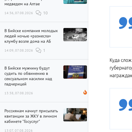
медведем на Алтае
14:36, 07.08.2026
10
В Бийске компания молодых
людей ночью «разнесла»
клумбу возле дома на АБ
14:09, 07.08.2026
1
Куда слож
губернато
В Бийске мужчину будут
судить по обвинению в
награждаю
сексуальном насилии над
падчерицей
13:38, 07.08.2026
Россиянам начнут присылать
квитанции за ЖКУ в личном
кабинете "Госуслуг"
13:07, 07.08.2026