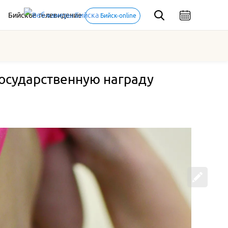
Бийское телевидение
Бийск-online
осударственную награду