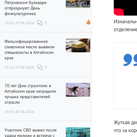
Петровском бульваре
отпразднуют День
физкультурника
Изначальн
16:02, 07.08.2026
1
отделение
Фальсифицированное
сливочное масло выявили
специалисты в Алтайском
крае
15:31, 07.08.2026
3
70 лет Дню строителя: в
Алтайском крае наградили
лучших представителей
отрасли
14:50, 07.08.2026
Жуткая ди
Участник СВО выжил после
что за ко
удара молнии и встречи с