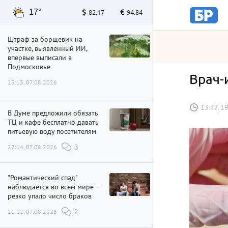
17°
82.17
94.84
Штраф за борщевик на
участке, выявленный ИИ,
впервые выписали в
Подмосковье
Врач-
23:13, 07.08.2026
13:47, 1
В Думе предложили обязать
ТЦ и кафе бесплатно давать
питьевую воду посетителям
22:14, 07.08.2026
3
"Романтический спад"
наблюдается во всем мире –
резко упало число браков
21:12, 07.08.2026
2