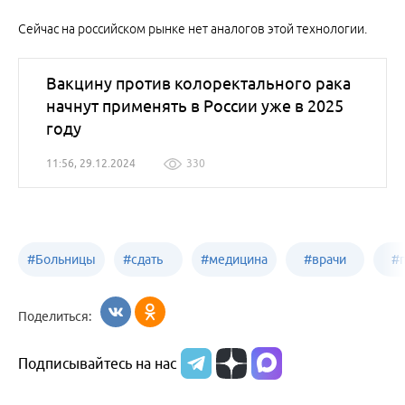
Сейчас на российском рынке нет аналогов этой технологии.
Вакцину против колоректального рака
начнут применять в России уже в 2025
году
11:56, 29.12.2024
330
#
Больницы
#
сдать
#
медицина
#
врачи
#
Бийска
анализы
Бийска
Бийска
Б
Поделиться:
в
Подписывайтесь на нас
Бийске