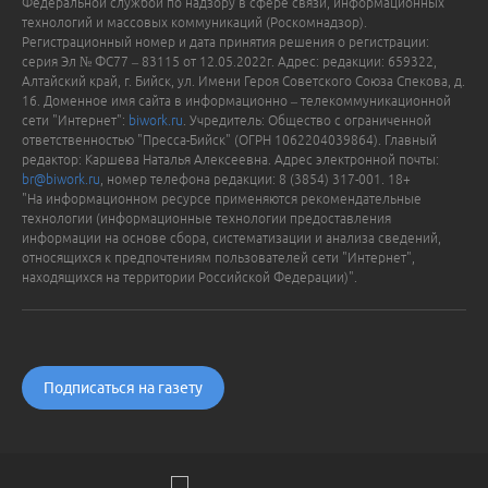
Федеральной службой по надзору в сфере связи, информационных
технологий и массовых коммуникаций (Роскомнадзор).
Регистрационный номер и дата принятия решения о регистрации:
серия Эл № ФС77 – 83115 от 12.05.2022г. Адрес: редакции: 659322,
Алтайский край, г. Бийск, ул. Имени Героя Советского Союза Спекова, д.
16. Доменное имя сайта в информационно – телекоммуникационной
сети "Интернет":
biwork.ru
. Учредитель: Общество с ограниченной
ответственностью "Пресса-Бийск" (ОГРН 1062204039864). Главный
редактор: Каршева Наталья Алексеевна. Адрес электронной почты:
br@biwork.ru
, номер телефона редакции: 8 (3854) 317-001. 18+
"На информационном ресурсе применяются рекомендательные
технологии (информационные технологии предоставления
информации на основе сбора, систематизации и анализа сведений,
относящихся к предпочтениям пользователей сети "Интернет",
находящихся на территории Российской Федерации)".
Подписаться на газету