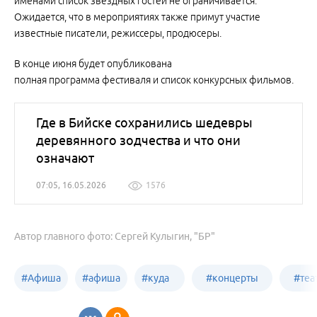
именами список звездных гостей не ограничивается.
Ожидается, что в мероприятиях также примут участие
известные писатели, режиссеры, продюсеры.
В конце июня будет опубликована
полная программа фестиваля и список конкурсных фильмов.
Где в Бийске сохранились шедевры
деревянного зодчества и что они
означают
07:05, 16.05.2026
1576
Автор главного фото: Сергей Кулыгин, "БР"
#
Афиша
#
афиша
#
куда
#
концерты
#
теа
Бийск
сходить
Бийск
Бийс