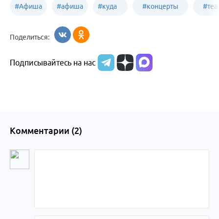
#
Афиша
#
афиша
#
куда
#
концерты
#
теа
Бийск
сходить
Бийск
Бийс
Поделиться:
в
Подписывайтесь на нас
Бийске
Комментарии (
2
)