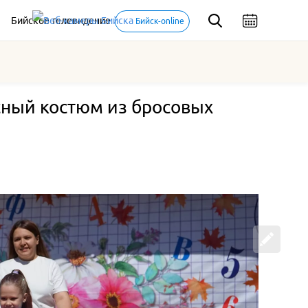
Бийское телевидение
Бийск-online
сный костюм из бросовых