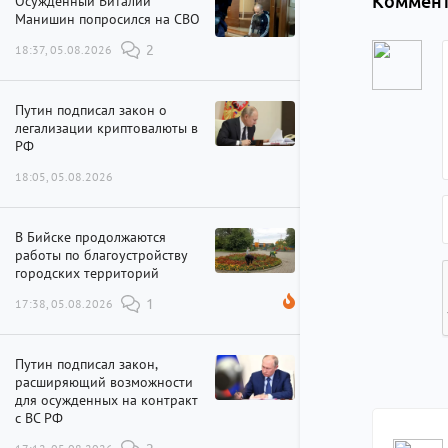
Коммент
Осужденный Виталий
Манишин попросился на СВО
18:37, 05.08.2026
2
Путин подписал закон о
легализации криптовалюты в
РФ
18:05, 05.08.2026
В Бийске продолжаются
работы по благоустройству
городских территорий
17:38, 05.08.2026
1
Путин подписал закон,
расширяющий возможности
для осужденных на контракт
с ВС РФ