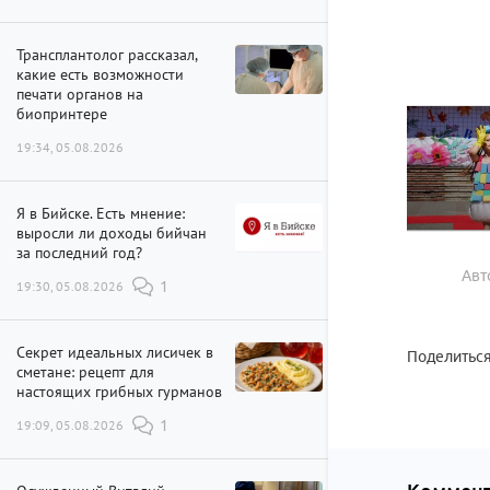
Трансплантолог рассказал,
какие есть возможности
печати органов на
биопринтере
19:34, 05.08.2026
Я в Бийске. Есть мнение:
выросли ли доходы бийчан
за последний год?
Авт
19:30, 05.08.2026
1
Секрет идеальных лисичек в
Поделиться
сметане: рецепт для
настоящих грибных гурманов
19:09, 05.08.2026
1