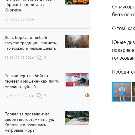
абрикосов и риса из
От мусорн
Киргизии
быть по-
08:38, 06.08.2026
О том, ка
День Бориса и Глеба 6
Юные диза
августа: традиции, приметы,
что можно и нельзя делать
подарив в
08:08, 06.08.2026
3
голосован
Победител
Пенсионеры из Бийска
перевели мошенникам почти
миллион рублей
07:33, 06.08.2026
3
Провал за провалом: во
дворе многоэтажки на ул.
Короленко появились
метровые "норы"