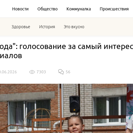
Новости
Общество
Коммуналка
Происшествия
Здоровье
История
Это вкусно
ода": голосование за самый интере
иалов
0.06.2026
7303
56