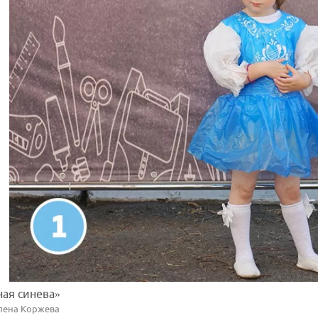
ная синева»
Елена Коржева