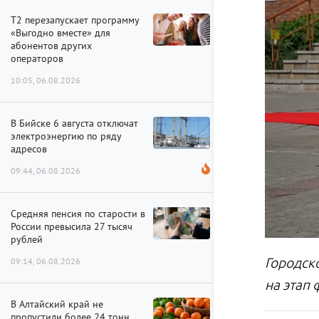
Т2 перезапускает программу
«Выгодно вместе» для
абонентов других
операторов
10:05, 06.08.2026
В Бийске 6 августа отключат
электроэнергию по ряду
адресов
09:44, 06.08.2026
Средняя пенсия по старости в
России превысила 27 тысяч
рублей
Городск
09:14, 06.08.2026
на этап
В Алтайский край не
пропустили более 24 тонн