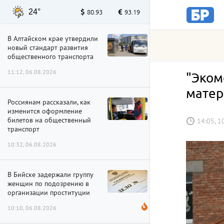
24°
80.93
93.19
В Алтайском крае утвердили
новый стандарт развития
общественного транспорта
11:12, 06.08.2026
"Эком
матер
Россиянам рассказали, как
изменится оформление
билетов на общественный
14:05, 1
транспорт
10:32, 06.08.2026
В Бийске задержали группу
женщин по подозрению в
организации проституции
10:10, 06.08.2026