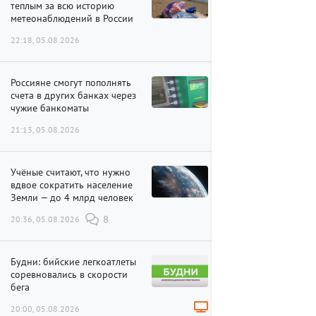
теплым за всю историю
метеонаблюдений в России
22:18, 05.08.2026
Россияне смогут пополнять
счета в других банках через
чужие банкоматы
21:13, 05.08.2026
Учёные считают, что нужно
вдвое сократить население
Земли — до 4 млрд человек
20:36, 05.08.2026
8
Будни: бийские легкоатлеты
соревновались в скорости
бега
20:00, 05.08.2026