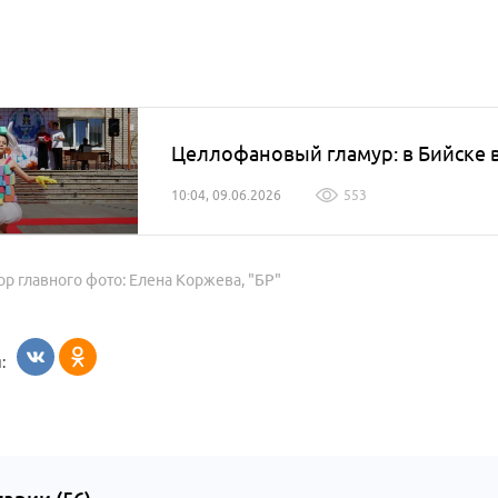
Целлофановый гламур: в Бийске 
10:04, 09.06.2026
553
ор главного фото: Елена Коржева, "БР"
: