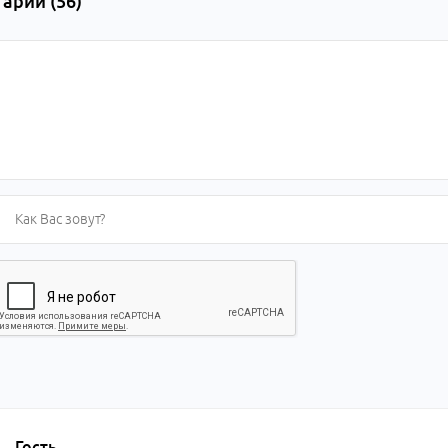
арии (
56
)
Гость