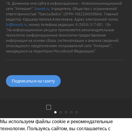
16. Доменное имя сайта в информационно – телекоммуникационной
сети "Интернет":
biwork.ru
. Учредитель: Общество с ограниченной
ответственностью "Пресса-Бийск" (ОГРН 1062204039864). Главный
редактор: Каршева Наталья Алексеевна. Адрес электронной почты:
br@biwork.ru
, номер телефона редакции: 8 (3854) 317-001. 18+
"На информационном ресурсе применяются рекомендательные
технологии (информационные технологии предоставления
информации на основе сбора, систематизации и анализа сведений,
относящихся к предпочтениям пользователей сети "Интернет",
находящихся на территории Российской Федерации)".
Подписаться на газету
Мы используем файлы cookie и рекомендательные
технологии. Пользуясь сайтом, вы соглашаетесь с