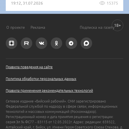
19:12, 31.07.2026
15375
18+
О проекте
Реклама
Подписка на газету
Правила поведения на сайте
Политика обработки персональных данных
Правила применения рекомендательных технологий
Сетевое издание «Бийский рабочий». СМИ зарегистрировано
Федеральной службой по надзору в сфере связи, информационных
технологий и массовых коммуникаций (Роскомнадзор).
Регистрационный номер и дата принятия решения о регистрации:
серия Эл № ФС77 – 83115 от 12.05.2022г. Адрес: редакции: 659322,
Алтайский край, г. Бийск, ул. Имени Героя Советского Союза Спекова, д.