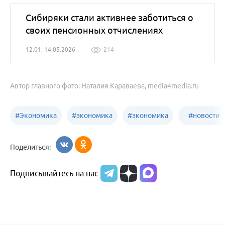
Сибиряки стали активнее заботиться о
своих пенсионных отчислениях
12:01, 14.05.2026
214
Автор главного фото: Наталия Караваева, media4media.ru
#
Экономика
#
экономика
#
экономика
#
новости
Алтайский
Бийск
бизнеса
Поделиться:
край
Подписывайтесь на нас