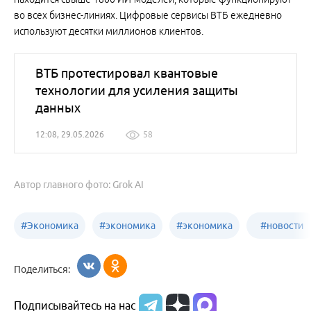
во всех бизнес-линиях. Цифровые сервисы ВТБ ежедневно
используют десятки миллионов клиентов.
ВТБ протестировал квантовые
технологии для усиления защиты
данных
12:08, 29.05.2026
58
Автор главного фото: Grok AI
#
Экономика
#
экономика
#
экономика
#
новости
Алтайский
Бийск
бизнеса
Поделиться:
край
Подписывайтесь на нас