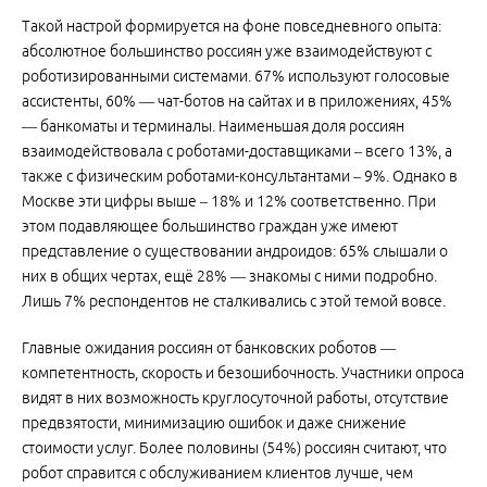
Такой настрой формируется на фоне повседневного опыта:
абсолютное большинство россиян уже взаимодействуют с
роботизированными системами. 67% используют голосовые
ассистенты, 60% — чат-ботов на сайтах и в приложениях, 45%
— банкоматы и терминалы. Наименьшая доля россиян
взаимодействовала с роботами-доставщиками – всего 13%, а
также с физическим роботами-консультантами – 9%. Однако в
Москве эти цифры выше – 18% и 12% соответственно. При
этом подавляющее большинство граждан уже имеют
представление о существовании андроидов: 65% слышали о
них в общих чертах, ещё 28% — знакомы с ними подробно.
Лишь 7% респондентов не сталкивались с этой темой вовсе.
Главные ожидания россиян от банковских роботов —
компетентность, скорость и безошибочность. Участники опроса
видят в них возможность круглосуточной работы, отсутствие
предвзятости, минимизацию ошибок и даже снижение
стоимости услуг. Более половины (54%) россиян считают, что
робот справится с обслуживанием клиентов лучше, чем