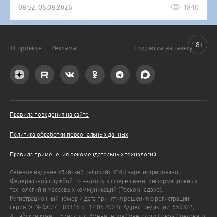
08:52, 05.08.2026
1840
18+
О проекте
Реклама
Подписка на газету
Правила поведения на сайте
Политика обработки персональных данных
Правила применения рекомендательных технологий
Сетевое издание «Бийский рабочий». СМИ зарегистрировано
Федеральной службой по надзору в сфере связи, информационных
технологий и массовых коммуникаций (Роскомнадзор).
Регистрационный номер и дата принятия решения о регистрации:
серия Эл № ФС77 – 83115 от 12.05.2022г. Адрес: редакции: 659322,
Алтайский край, г. Бийск, ул. Имени Героя Советского Союза Спекова, д.