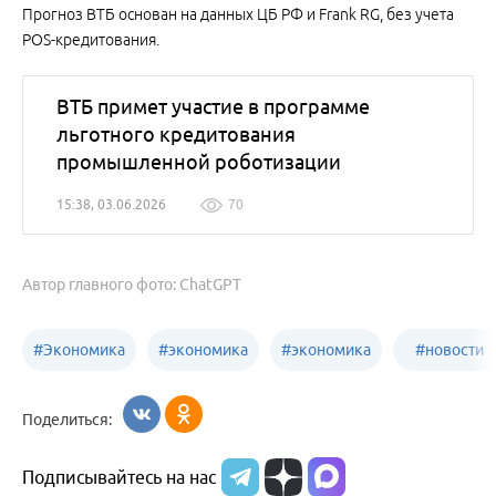
Прогноз ВТБ основан на данных ЦБ РФ и Frank RG, без учета
POS-кредитования.
ВТБ примет участие в программе
льготного кредитования
промышленной роботизации
15:38, 03.06.2026
70
Автор главного фото: ChatGPT
#
Экономика
#
экономика
#
экономика
#
новости
Алтайский
Бийск
бизнеса
Поделиться:
край
Подписывайтесь на нас