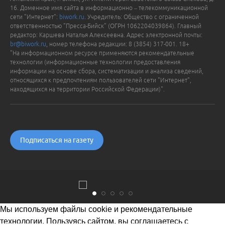
16. Доменное имя сайта в информационно – телекоммуникационной
сети "Интернет":
biwork.ru
. Учредитель: Общество с ограниченной
ответственностью "Пресса-Бийск" (ОГРН 1062204039864). Главный
редактор: Каршева Наталья Алексеевна. Адрес электронной почты:
br@biwork.ru
, номер телефона редакции: 8 (3854) 317-001. 18+
"На информационном ресурсе применяются рекомендательные
технологии (информационные технологии предоставления
информации на основе сбора, систематизации и анализа сведений,
относящихся к предпочтениям пользователей сети "Интернет",
находящихся на территории Российской Федерации)".
Подписаться на газету
Мы используем файлы cookie и рекомендательные
технологии. Пользуясь сайтом, вы соглашаетесь с